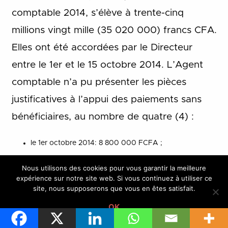
comptable 2014, s’élève à trente-cinq
millions vingt mille (35 020 000) francs CFA.
Elles ont été accordées par le Directeur
entre le 1er et le 15 octobre 2014. L’Agent
comptable n’a pu présenter les pièces
justificatives à l’appui des paiements sans
bénéficiaires, au nombre de quatre (4) :
le 1er octobre 2014: 8 800 000 FCFA ;
le 1er octobre 2014 : 15 840 000 FCFA ;
Nous utilisons des cookies pour vous garantir la meilleure
le 15 octobre2014: 6480000FCFA;
expérience sur notre site web. Si vous continuez à utiliser ce
site, nous supposerons que vous en êtes satisfait.
le 15 octobre 2014 : 3 900 000 FCFA.
OK
Les vérificateurs constatent que l’octroi de