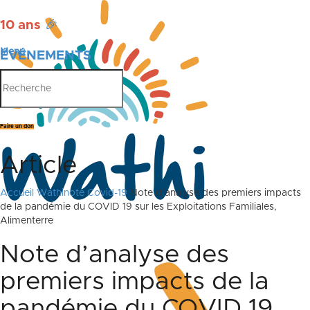
10 ans
🎉
Menu
ÉVÉNEMENTS
PUBLICATIONS
Faire un don
Article
Accueil
Wathinote Covid-19
Note d’analyse des premiers impacts
de la pandémie du COVID 19 sur les Exploitations Familiales,
Alimenterre
Note d’analyse des
premiers impacts de la
pandémie du COVID 19