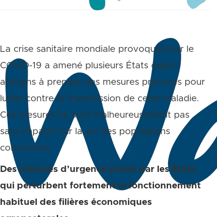
La crise sanitaire mondiale provoquée par le
COVID-19 a amené plusieurs États ouest-
africains à prendre des mesures précoces pour
lutter contre la transmission de cette maladie.
Ces mesures ne sont malheureusement pas
sans impacts sur la vie des populations
concernées.
Des mesures d’urgence prises par les États
qui perturbent fortement le fonctionnement
habituel des filières économiques