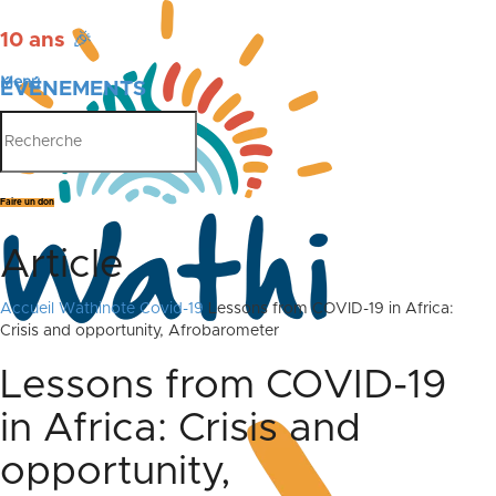
10 ans
🎉
Menu
ÉVÉNEMENTS
PUBLICATIONS
Faire un don
Article
Accueil
Wathinote Covid-19
Lessons from COVID-19 in Africa:
Crisis and opportunity, Afrobarometer
Lessons from COVID-19
in Africa: Crisis and
opportunity,