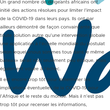
Un grand nombre de dirigeants africains ont
initié des actions résolues pour limiter l’impact
de la COVID-19 dans leurs pays. Ils ont par
ailleurs démontré de façon convaincante que
toute solution autre qu’une intervention globale
une application à l’échelle mondiale du postulat
selon lequel «nous sommes tous dans le même
bateau» serait non seulement peu éthique, mais
également vouée à l’échec.
Il est encore trop tôt pour déterminer les
implications éventuelles de la COVID-19 pour
l’Afrique et le reste du monde. Mais il n’est pas
trop tôt pour recenser les informations,