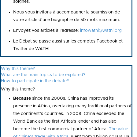
soignés.
Nous vous invitons à accompagner la soumission de
votre article d’une biographie de 50 mots maximum.
Envoyez vos articles à l’adresse:
infowathi@wathi.org
Le Débat se passe aussi sur les comptes Facebook et
Twitter de WATHI :
Why this theme?
What are the main topics to be explored?
How to participate in the debate?
Why this theme?
Because
since the 2000s, China has improved its
presence in Africa, overtaking many traditional partners of
the continent’s countries. In 2009, China exceeded the
World Bank as the first Africa’s lender and has also
become the first commercial partner of Africa.
The value
of China’s trade with Africa
went from 1 billion dollars US