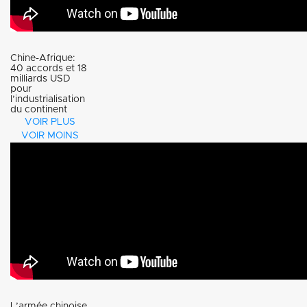
Chine-Afrique:
40 accords et 18
milliards USD
pour
l’industrialisation
du continent
VOIR PLUS
VOIR MOINS
L’armée chinoise