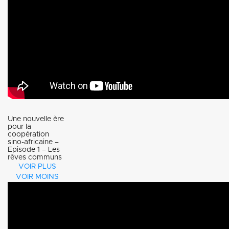
Une nouvelle ère
pour la
coopération
sino-africaine –
Episode 1 – Les
rêves communs
VOIR PLUS
VOIR MOINS