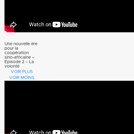
Une nouvelle ère
pour la
coopération
sino-africaine –
Episode 2 – La
volonté
commune
VOIR PLUS
VOIR MOINS