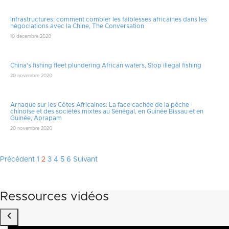
Infrastructures: comment combler les faiblesses africaines dans les
négociations avec la Chine, The Conversation
10 décembre 2020
China’s fishing fleet plundering African waters, Stop illegal fishing
20 novembre 2020
Arnaque sur les Côtes Africaines: La face cachée de la pêche
chinoise et des sociétés mixtes au Sénégal, en Guinée Bissau et en
Guinée, Aprapam
20 novembre 2020
Pagination
Précédent
1
2
3
4
5
6
Suivant
des
publications
Ressources vidéos