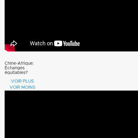
Chine-Afrique:
Échanges
équitables?
VOIR PLUS
VOIR MOINS