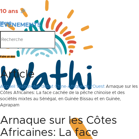
10 ans
🎉
Menu
ÉVÉNEMENTS
PUBLICATIONS
Faire un don
Article
Accueil
Wathinotes débat Chine-Afrique de l'Ouest
Arnaque sur les
Côtes Africaines: La face cachée de la pêche chinoise et des
sociétés mixtes au Sénégal, en Guinée Bissau et en Guinée,
Aprapam
Arnaque sur les Côtes
Africaines: La face