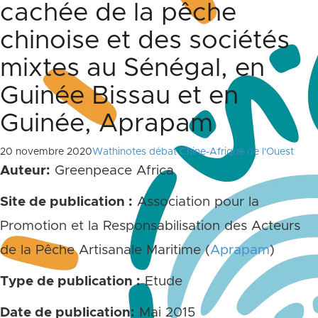
cachée de la pêche
chinoise et des sociétés
mixtes au Sénégal, en
Guinée Bissau et en
Guinée, Aprapam
20 novembre 2020
Wathinotes débat Chine-Afrique de l'Ouest
Auteur:
Greenpeace Africa
Site de publication :
Association pour la
Promotion et la Responsabilisation des Acteurs
de la Pêche Artisanale Maritime (
Aprapam
)
Type de publication :
Etude
Date de publication:
Mai 2015