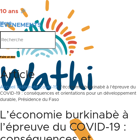
10 ans
🎉
Menu
ÉVÉNEMENTS
PUBLICATIONS
Faire un don
Article
Accueil
Wathinote Covid-19
L’économie burkinabè à l’épreuve du
COVID-19 : conséquences et orientations pour un développement
durable, Présidence du Faso
L’économie burkinabè à
l’épreuve du COVID-19 :
conséquences et