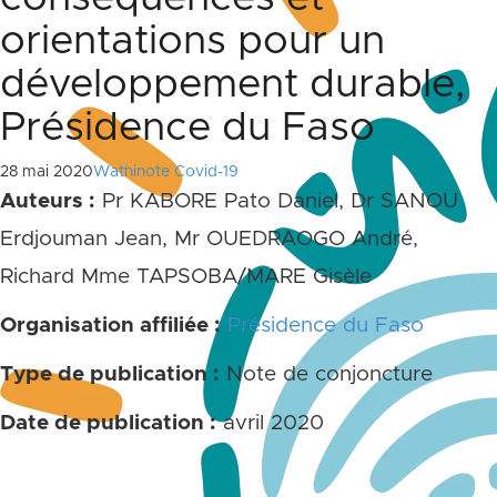
orientations pour un
développement durable,
Présidence du Faso
28 mai 2020
Wathinote Covid-19
Auteurs :
Pr KABORE Pato Daniel, Dr SANOU
Erdjouman Jean, Mr OUEDRAOGO André,
Richard Mme TAPSOBA/MARE Gisèle
Organisation affiliée :
Présidence du Faso
Type de publication :
Note de conjoncture
Date de publication :
avril 2020