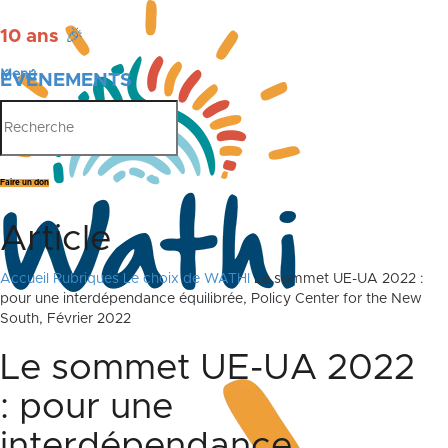
10 ans
🎉
Menu
ÉVÉNEMENTS
PUBLICATIONS
Faire un don
Article
Accueil
Rubriques
Le choix de WATHI
Le sommet UE-UA 2022 :
pour une interdépendance équilibrée, Policy Center for the New
South, Février 2022
Le sommet UE-UA 2022
: pour une
interdépendance