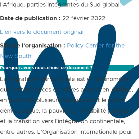
l’Afrique, parties intégrantes du Sud global.
Date de publication :
22 février 2022
Lien vers le document original
Site de l’organisation :
Policy Center for the
New South
Pourquoi avons nous choisi ce document ?
La migration internationale est un phénomène
qui s’est accru ces dernières années en Afrique,
en raison de plusieurs facteurs dont le boom
démocratique, la pauvreté, l’instabilité politique
et la transition vers l’intégration continentale,
entre autres. L’Organisation internationale pour