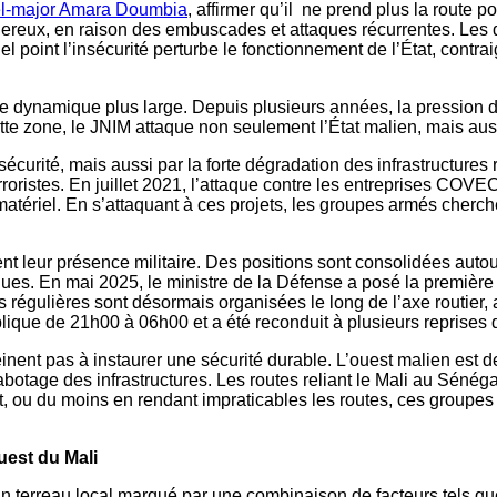
nel-major Amara Doumbia
, affirmer qu’il ne prend plus la route
ereux, en raison des embuscades et attaques récurrentes. Les d
 quel point l’insécurité perturbe le fonctionnement de l’État, co
ne dynamique plus large. Depuis plusieurs années, la pression 
t cette zone, le JNIM attaque non seulement l’État malien, mais
sécurité, mais aussi par la forte dégradation des infrastructures
rroristes. En juillet 2021, l’attaque contre les entreprises CO
matériel. En s’attaquant à ces projets, les groupes armés cherch
nt leur présence militaire. Des positions sont consolidées auto
ues. En mai 2025, le ministre de la Défense a posé la première
 régulières sont désormais organisées le long de l’axe routier, 
plique de 21h00 à 06h00 et a été reconduit à plusieurs reprises d
inent pas à instaurer une sécurité durable. L’ouest malien est 
tage des infrastructures. Les routes reliant le Mali au Sénégal e
 ou du moins en rendant impraticables les routes, ces groupes p
uest du Mali
 un terreau local marqué par une combinaison de facteurs tels q