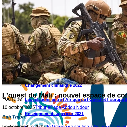
WATHI se dévoile en deux films
Facebook
L’association
Nos partenaires
Twitter
LE DÉBAT
Débat – Entrepreneuriat en Afrique de l’Ouest
LinkedIn
Afrique de l’Ouest – États Unis d’Amérique
Changement climatique 2022
L’ouest du Mali : nouvel espace de con
YouTube
Les relations entre l’Afrique de l’Ouest et l’Europe 
10 octobre 2025
Tribune
Pape Abdou Ndour
Enseignement supérieur 2021
Bah Traoré
Le 3 septembre 2025,
le Groupe de soutien à l’islam et aux 