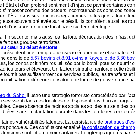
 de l’État et d’un profond sentiment d’injustice parmi certaines
si à s’imposer comme des acteurs incontournables dans ces zones.
nt l’État dans ses fonctions régaliennes, telles que la fourniture
gieuse souvent prélevée sur le bétail. Ils contrôlent aussi les ro
 et d’instaurer un ordre local basé sur leur idéologie.
 l’insécurité, mais aussi par la forte dégradation des infrastruc
 fait des groupes terroristes
s au cœur du débat électoral
i, présentent une configuration socio-économique et sociale dis
 une densité de
5,67 bovins et 8,91 ovins à Kayes, et de 3,30 bov
rs, les zones et itinéraires utilisés par le bétail pour se nourrir
riculteurs et éleveurs. Un facteur singulier renforce cette résil
 ne fournit pas suffisamment de services publics, les transferts e
mobilisation extérieure constitue une forme de gouvernance pa
oro du Sahel
illustre une stratégie terroriste caractérisée par l’a
 qui sévissent dans ces localités ne disposent pas d’un ancrag
bles. Cette absence de racines sociales solides au sein des popu
ciblées, sans implantation durable dans les territoires concerné
ertaines vulnérabilités latentes. La persistance de
pratiques d’e
 ponctuels. Ces conflits ont entraîné
la confiscation de champ
 tensions sont intra-communautaires. Longtemps ignorés par les 