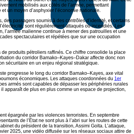
ssivement mobilisés aux côtés de l’armée, permettant
le et un moyen d’asphyxier l’économie nationale.
s, des passagers soumis à des contrôles d’identité, et certains
 d’électricité, sont régulièrement attaqués ou incendiés. Les
rain, l’armée malienne continue à mener des patrouilles et une
cades spectaculaires et répétées que sur une occupation
e produits pétroliers raffinés. Ce chiffre consolide la place
turbation du corridor Bamako–Kayes–Dakar affecte donc non
n sécuritaire en un enjeu régional stratégique.
iste progresse le long du corridor Bamako–Kayes, axe vital
 ses poumons économiques. Les attaques coordonnées du
1er
oupes armés sont capables de dépasser les périphéries rurales
s il apparaît de plus en plus comme un espace de projection,
nt épargnée par les violences terroristes. En septembre
ntants de l’État ne sont plus à l’abri sur les routes de cette
binet du président de la transition, Assimi Goïta. L’attaque,
vier 2025, une vidéo diffusée sur les réseaux sociaux attire de