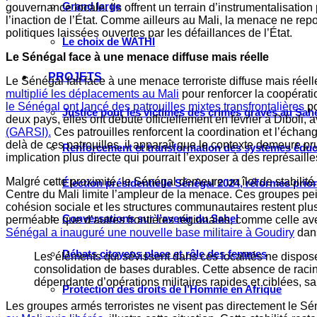
Grand large
gouvernance locale. Ils offrent un terrain d’instrumentalisati
l’inaction de l’État. Comme ailleurs au Mali, la menace ne repos
politiques laissées ouvertes par les défaillances de l’État.
Le choix de WATHI
Le Sénégal face à une menace diffuse mais réelle
PROJETS
Le Sénégal fait face à une menace terroriste diffuse mais réel
multiplié les déplacements au Mali
pour renforcer la coopérati
le Sénégal ont lancé des patrouilles mixtes transfrontalières
po
Justice pour les victimes des crimes graves au Sahel
deux pays, elles ont débuté officiellement en février à Diboli, a
(GARSI).
Ces patrouilles renforcent la coordination et l’écha
delà de ces patrouilles, il apparaît que le contexte demeure 
Renforcement et transformation des systèmes éduca
implication plus directe qui pourrait l’exposer à des représaill
Malgré cette proximité, le Sénégal demeure un îlot de stabili
Élection présidentielle Sénégal 2024, réformes prio
Centre du Mali limite l’ampleur de la menace. Ces groupes pei
cohésion sociale et les structures communautaires restent plus 
Conversations sur l’avenir du Sahel
perméable que d’autres frontières régionales, comme celle avec
Sénégal a inauguré une nouvelle base militaire à Goudiry
dans
Débats citoyens place et rôle des femmes
Les éléments qui sévissent dans ces localités ne dispos
consolidation de bases durables. Cette absence de racine
dépendante d’opérations militaires rapides et ciblées, sa
Protection des droits de l’Homme en Afrique
Les groupes armés terroristes ne visent pas directement le Sé