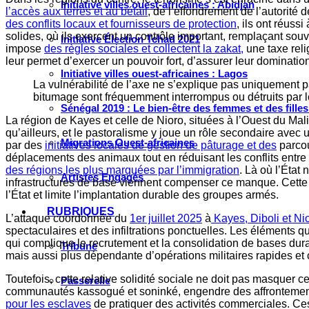
Initiative villes ouest-africaines : Abidjan
l’accès aux terres et au bétail
, de l’effondrement de l’autorité
des conflits locaux et fournisseurs de protection
, ils ont réus
solides, où ils exercent un contrôle important, remplaçant souve
Initiative Élection Tchad 2021
impose
des règles sociales et collectent la zakat,
une taxe reli
leur permet d’exercer un pouvoir fort, d’assurer leur domination
Initiative villes ouest-africaines : Lagos
La vulnérabilité de l’axe ne s’explique pas uniquement par
bitumage sont fréquemment interrompus ou détruits par le
Sénégal 2019 : Le bien-être des femmes et des fille
La région de Kayes et celle de Nioro, situées à l’Ouest du Mal
qu’ailleurs, et le pastoralisme y joue un rôle secondaire avec
Migrations Ouest-africaines
par des
initiatives locales de gestion de pâturage et des
parcou
déplacements des animaux tout en réduisant les conflits entre ag
des régions les plus marquées par l’immigration
. Là où l’État
Artistes Engagés
infrastructures de base viennent compenser ce manque. Cette 
l’État et limite l’implantation durable des groupes armés.
RUBRIQUES
L’attaque coordonnée du
1er juillet 2025
à
Kayes, Diboli et Ni
spectaculaires et des infiltrations ponctuelles. Les éléments
qui complique le recrutement et la consolidation de bases dura
Tribune
mais aussi plus dépendante d’opérations militaires rapides et 
Toutefois, cette relative solidité sociale ne doit pas masquer c
Passerelle
communautés kassogué et soninké, engendre des affrontements
pour les esclaves
de pratiquer des activités commerciales. Ces