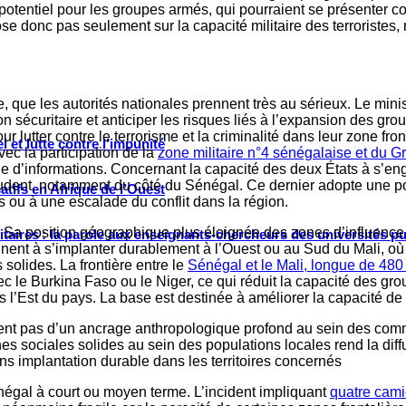
on potentiel pour les groupes armés, qui pourraient se présenter
e donc pas seulement sur la capacité militaire des terroristes, ma
le, que les autorités nationales prennent très au sérieux. Le mi
on sécuritaire et anticiper les risques liés à l’expansion des 
ur lutter contre le terrorisme et la criminalité dans leur zone 
 et lutte contre l’impunité
vec la participation de la
zone militaire n°4 sénégalaise et du Gr
nge d’informations. Concernant la capacité des deux États à s’e
prudent, notamment du côté du Sénégal. Ce dernier adopte une p
tifs en Afrique de l’Ouest
es ou à une escalade du conflit dans la région.
té. Sa position géographique plus éloignée des zones d’influen
ritaires : la parole aux enseignants-chercheurs des universités p
nent à s’implanter durablement à l’Ouest ou au Sud du Mali, où 
solides. La frontière entre le
Sénégal et le Mali, longue de 48
 le Burkina Faso ou le Niger, ce qui réduit la capacité des grou
 l’Est du pays. La base est destinée à améliorer la capacité de
ent pas d’un ancrage anthropologique profond au sein des comm
s sociales solides au sein des populations locales rend la diffu
ns implantation durable dans les territoires concernés
négal à court ou moyen terme. L’incident impliquant
quatre cami