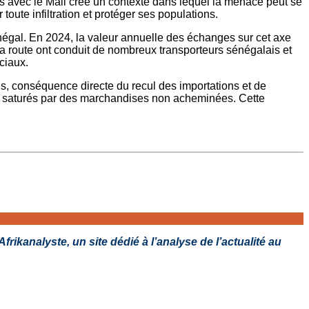
ières avec le Mali crée un contexte dans lequel la menace peut se
toute infiltration et protéger ses populations.
négal. En 2024, la valeur annuelle des échanges sur cet axe
a route ont conduit de nombreux transporteurs sénégalais et
ciaux.
es, conséquence directe du recul des importations et de
s, saturés par des marchandises non acheminées. Cette
rikanalyste, un site dédié à l’analyse de l’actualité au