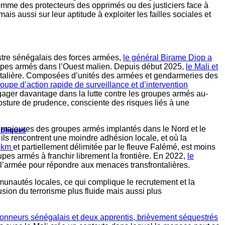
 comme des protecteurs des opprimés ou des justiciers face à
is aussi sur leur aptitude à exploiter les failles sociales et
nistre sénégalais des forces armées,
le général Birame Diop a
groupes armés dans l’Ouest malien. Depuis début 2025,
le Mali et
frontalière. Composées d’unités des armées et gendarmeries des
oupe d’action rapide de surveillance et d’intervention
ngager davantage dans la lutte contre les groupes armés au-
osture de prudence, consciente des risques liés à une
ce majeures des groupes armés implantés dans le Nord et le
ubliques
ils rencontrent une moindre adhésion locale, et où la
0 km
et partiellement délimitée par le fleuve Falémé, est moins
pes armés à franchir librement la frontière. En 2022,
le
 l’armée pour répondre aux menaces transfrontalières.
unautés locales, ce qui complique le recrutement et la
sion du terrorisme plus fluide mais aussi plus
onneurs sénégalais et deux apprentis, brièvement séquestrés