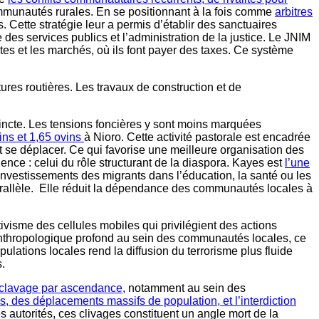
 communautés rurales. En se positionnant à la fois comme
arbitres
 Cette stratégie leur a permis d’établir des sanctuaires
 des services publics et l’administration de la justice. Le JNIM
utes et les marchés, où ils font payer des taxes. Ce système
tures routières. Les travaux de construction et de
tincte. Les tensions foncières y sont moins marquées
ins et 1,65 ovins
à Nioro. Cette activité pastorale est encadrée
 et se déplacer. Ce qui favorise une meilleure organisation des
ience : celui du rôle structurant de la diaspora. Kayes est
l’une
t investissements des migrants dans l’éducation, la santé ou les
rallèle. Elle réduit la dépendance des communautés locales à
ctivisme des cellules mobiles qui privilégient des actions
e anthropologique profond au sein des communautés locales, ce
lations locales rend la diffusion du terrorisme plus fluide
s.
sclavage par ascendance
, notamment au sein des
s, des déplacements massifs de population, et l’interdiction
autorités, ces clivages constituent un angle mort de la