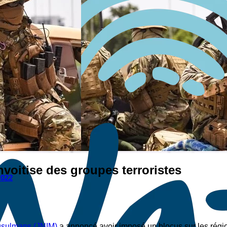
voitise des groupes terroristes
2022
musulmans (JNIM)
a annoncé avoir imposé un blocus sur les régio