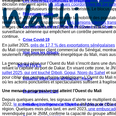
Instagram
Les industries culturelles et créatives
décision intervient après
les attaques coordonnées du 1er juil
l’arrestation de plusieurs combattants terroristes. Le blocus 
Réseaux sociaux
En effet, le JNIM cherche à restreindre la mobilité des populat
ressortissants ciblés disparaissent.
Les camions-citernes trans
Les relations entre l’Afrique de l’Ouest et la Chine
images de convois détruits, en dépit de l’escorte militaire, ali
surveillance aérienne qui empêchent un contrôle permanent d
continue.
Crise Covid-19
En juillet 2025,
près de 17,7 % des exportations sénégalaises
du Mali comme premier client commercial du Sénégal, montran
Voir tous les débats
seulement l’approvisionnement énergétique du Mali, mais aussi
La menace qui pèse sur l’Ouest du Mali s’inscrit dans une dyn
INITIATIVES
reliant la capitale au port de Dakar. En visant cette zone, 
juillet 2025, qui ont touché Diboli, Gogui, Nioro du Sahel
et su
pour cibler des centres urbains stratégiques. L’Ouest du Mali 
Initiative villes ouest-africaines : Accra
où les actions ponctuelles et spectaculaires suffisent à fragili
Une menace progressive qui atteint l’Ouest du Mali
Élection Bénin 2026
Depuis quelques années, les signaux d’alerte se multiplient 
2022,
le convoi du gouverneur de Kayes
a été pris pour cible 
Initiative intelligence artificielle en Afrique de l’Oues
région. Quelques mois plus tard, en avril 2023,
une embuscade
revendiquée par le JNIM, confirme la capacité du groupe affili