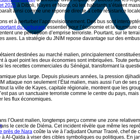
let 2025
à Diboli, Kayes et Nioro, où les habitants s’étaient ma
apparaît ainsi comme une réponse directe à cette résistance loca
ions et à perturber l’approvisionnement. Des bus sont intercepté
portant du carburant
, essentiel pour l’économie et la fourniture
mentent une perception d’emprise terroriste. Pourtant, sur le ter
es axes. La stratégie du JNIM repose davantage sur des embus
étaient destinées au marché malien, principalement constituées d
t à quel point les deux économies sont imbriquées. Toute per
 les recettes commerciales du Sénégal, transformant la questio
amique plus large. Depuis plusieurs années, la pression djihad
le JNIM attaque non seulement l’État malien, mais aussi l’un de
rtout la ville de Kayes, capitale régionale, montrent que les gr
n’est pas un sanctuaire terroriste comme le centre du pays, mai
ser les flux économiques.
dans l’Ouest malien, longtemps perçu comme une zone relativeme
dans le cercle de Diéma. Cet incident révèle que même les représe
t
 près de Nara
coûte la vie à l’adjudant Oumar Traoré, chef de ca
é à Al-Qaïda à viser des cibles symboliques ou politiques. En jan