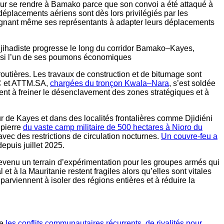
 pour se rendre à Bamako parce que son convoi a été attaqué à
éplacements aériens sont dès lors privilégiés par les
ntraignant même ses représentants à adapter leurs déplacements
djihadiste progresse le long du corridor Bamako–Kayes,
 aussi l’un de ses poumons économiques
 routières. Les travaux de construction et de bitumage sont
VEC et ATTM.SA,
chargées du tronçon Kwala–Nara
, s’est soldée
ent à freiner le désenclavement des zones stratégiques et à
ur de Kayes et dans des localités frontalières comme Djidiéni
 pierre
du vaste camp militaire de 500 hectares à Nioro du
avec des restrictions de circulation nocturnes.
Un couvre-feu a
epuis juillet 2025.
devenu un terrain d’expérimentation pour les groupes armés qui
t à la Mauritanie restent fragiles alors qu’elles sont vitales
arviennent à isoler des régions entières et à réduire la
ue
les conflits communautaires récurrents, de rivalités pour