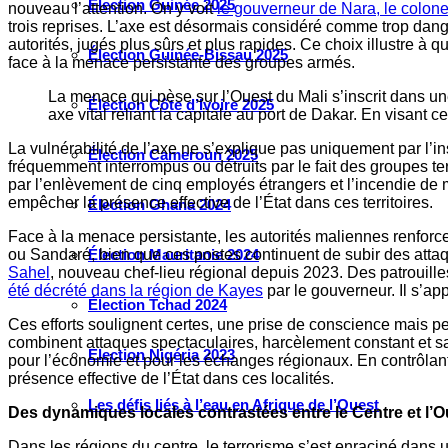
Élection Guinée 2025
nouveau l’attention. On y voit
le gouverneur de Nara, le colo
trois reprises. L’axe est désormais considéré comme trop dang
autorités, jugés plus sûrs et plus rapides. Ce choix illustre à
Élection Guinée-Bissau 2025
face à la menace persistante des groupes armés.
La menace qui pèse sur l’Ouest du Mali s’inscrit dans u
Élection Côte d’Ivoire 2025
axe vital reliant la capitale au port de Dakar. En visan
La vulnérabilité de l’axe ne s’explique pas uniquement par l’in
Élection Cameroun 2025
fréquemment interrompus ou détruits par le fait des groupes te
par l’enlèvement de cinq employés étrangers et l’incendie de 
empêcher la présence effective de l’État dans ces territoires.
Élection Ghana 2024
Face à la menace persistante, les autorités maliennes renforce
ou Sandaré, bien que ces postes continuent de subir des attaq
Élection Mauritanie 2024
Sahel
, nouveau chef-lieu régional depuis 2023. Des patrouilles
été décrété dans la région de Kayes
par le gouverneur. Il s’ap
Élection Tchad 2024
Ces efforts soulignent certes, une prise de conscience mais pe
combinent attaques spectaculaires, harcèlement constant et sabo
Election Nigéria 2023
pour l’économie et pour les échanges régionaux. En contrôlant,
présence effective de l’État dans ces localités.
Les défis liés à l’eau en Afrique de l’Ouest
Des dynamiques locales contrastées entre le Centre et l’O
Dans les régions du centre, le terrorisme s’est enraciné dans