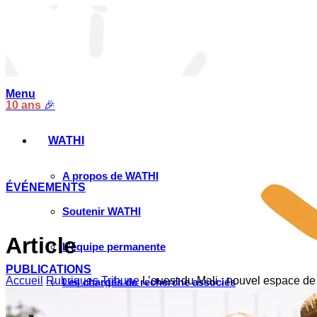
Menu
10 ans
🎉
WATHI
A propos de WATHI
ÉVÉNEMENTS
Soutenir WATHI
Article
L’équipe permanente
PUBLICATIONS
Accueil
Rubriques
Tribune
L’ouest du Mali : nouvel espace de
Les chargés de recherche associés