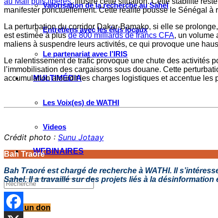
au Mali puis libérés
, illustre cette situation. Cette stabilité 
Valorisation de la recherche au Sahel
manifester ponctuellement. Cette réalité pousse le Sénégal à ren
La perturbation du corridor Dakar-Bamako, si elle se prolong
Entretiens avec les élus locaux
est estimée à plus
de 800 milliards de francs CFA
, un volume 
maliens à suspendre leurs activités, ce qui provoque une hau
Le partenariat avec l’IRIS
Le ralentissement de trafic provoque une chute des activités 
l’immobilisation des cargaisons sous douane. Cette perturbat
accumulation alourdit les charges logistiques et accentue les 
MULTIMÉDIA
Les Voix(es) de WATHI
Videos
Crédit photo :
Sunu Jotaay
WEBINAIRES
Bah Traoré
Bah Traoré est chargé de recherche à WATHI. Il s’intéresse a
Sahel. Il a travaillé sur des projets liés à la désinformatio
Faire un don