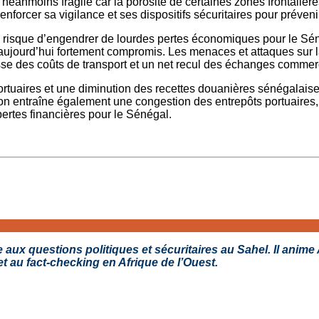
reste néanmoins fragile car la porosité de certaines zones frontal
forcer sa vigilance et ses dispositifs sécuritaires pour prévenir 
e, risque d’engendrer de lourdes pertes économiques pour le Sé
aujourd’hui fortement compromis. Les menaces et attaques sur l
sse des coûts de transport et un net recul des échanges commer
portuaires et une diminution des recettes douanières sénégalais
ion entraîne également une congestion des entrepôts portuaire
pertes financières pour le Sénégal.
ux questions politiques et sécuritaires au Sahel. Il anime Af
n et au fact-checking en Afrique de l’Ouest.