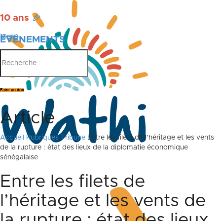
10 ans
🎉
Menu
ÉVÉNEMENTS
PUBLICATIONS
Faire un don
Article
Accueil
Rubriques
Tribune
Entre les filets de l’héritage et les vents
de la rupture : état des lieux de la diplomatie économique
sénégalaise
Entre les filets de
l’héritage et les vents de
la rupture : état des lieux