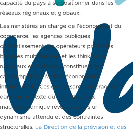
capacité du pays à se positionner dans les
réseaux régionaux et globaux.
Les ministères en charge de l’économie et du
commerce, les agences publiques
d’investissement, les opérateurs privés, les
banques multilatérales et les think tanks
nationaux et régionaux constituent la
cartographie de l’action économique
internationale. Ces composantes interagissent
dans un contexte où l’état des lieux
macroéconomique révèle à la fois un
dynamisme attendu et des contraintes
structurelles.
La Direction de la prévision et des