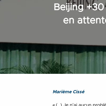
Beijing +30
en attent
Marième Cissé
« (…) Je n’ai aucun prob