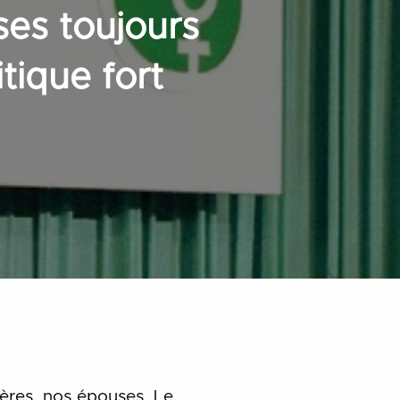
ses toujours
tique fort
mères, nos épouses. Le