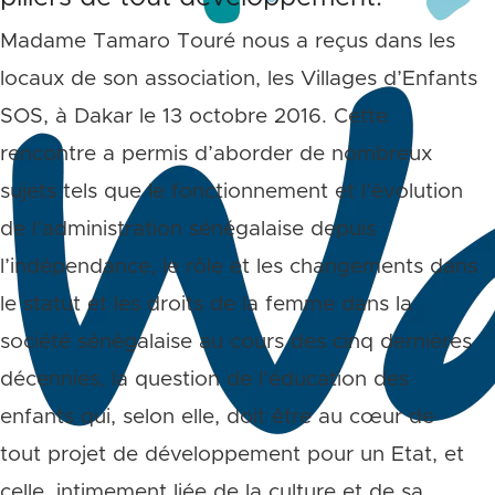
Madame Tamaro Touré nous a reçus dans les
locaux de son association, les Villages d’Enfants
SOS, à Dakar le 13 octobre 2016. Cette
rencontre a permis d’aborder de nombreux
sujets tels que le fonctionnement et l’évolution
de l’administration sénégalaise depuis
l’indépendance, le rôle et les changements dans
le statut et les droits de la femme dans la
société sénégalaise au cours des cinq dernières
décennies, la question de l’éducation des
enfants qui, selon elle, doit être au cœur de
tout projet de développement pour un Etat, et
celle, intimement liée de la culture et de sa