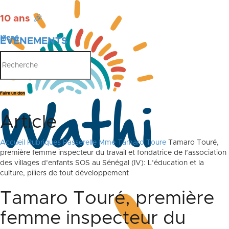
10 ans
🎉
Menu
ÉVÉNEMENTS
PUBLICATIONS
Faire un don
Article
Accueil
Rubriques
Passerelle
Mme Tamaro Toure
Tamaro Touré,
première femme inspecteur du travail et fondatrice de l’association
des villages d’enfants SOS au Sénégal (IV): L’éducation et la
culture, piliers de tout développement
Tamaro Touré, première
femme inspecteur du