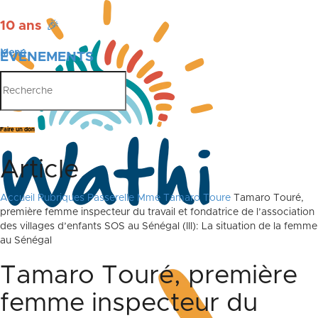
10 ans
🎉
Menu
ÉVÉNEMENTS
PUBLICATIONS
Faire un don
Article
Accueil
Rubriques
Passerelle
Mme Tamaro Toure
Tamaro Touré,
première femme inspecteur du travail et fondatrice de l’association
des villages d’enfants SOS au Sénégal (III): La situation de la femme
au Sénégal
Tamaro Touré, première
femme inspecteur du