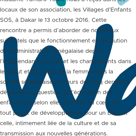
locaux de son association, les Villages d’Enfants
SOS, à Dakar le 13 octobre 2016. Cette
rencontre a permis d’aborder de nombreux
sujets tels que le fonctionnement et l’évolution
de l’administration sénégalaise depuis
l’indépendance, le rôle et les changements dans
le statut et les droits de la femme dans la
société sénégalaise au cours des cinq dernières
décennies, la question de l’éducation des
enfants qui, selon elle, doit être au cœur de
tout projet de développement pour un Etat, et
celle, intimement liée de la culture et de sa
transmission aux nouvelles générations.