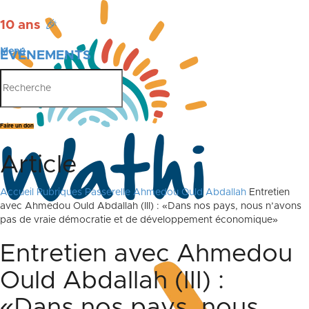
10 ans
🎉
Menu
ÉVÉNEMENTS
PUBLICATIONS
Faire un don
Article
Accueil
Rubriques
Passerelle
Ahmedou Ould Abdallah
Entretien
avec Ahmedou Ould Abdallah (III) : «Dans nos pays, nous n’avons
pas de vraie démocratie et de développement économique»
Entretien avec Ahmedou
Ould Abdallah (III) :
«Dans nos pays, nous