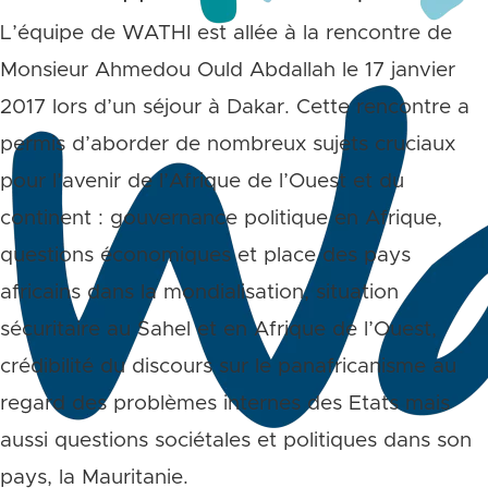
L’équipe de WATHI est allée à la rencontre de
Monsieur Ahmedou Ould Abdallah le 17 janvier
2017 lors d’un séjour à Dakar. Cette rencontre a
permis d’aborder de nombreux sujets cruciaux
pour l’avenir de l’Afrique de l’Ouest et du
continent : gouvernance politique en Afrique,
questions économiques et place des pays
africains dans la mondialisation, situation
sécuritaire au Sahel et en Afrique de l’Ouest,
crédibilité du discours sur le panafricanisme au
regard des problèmes internes des Etats mais
aussi questions sociétales et politiques dans son
pays, la Mauritanie.