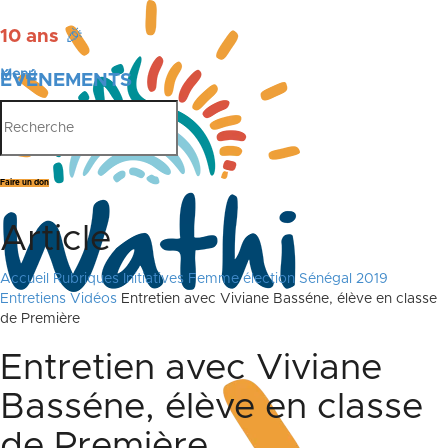
10 ans
🎉
Menu
ÉVÉNEMENTS
PUBLICATIONS
Faire un don
Article
Accueil
Rubriques
Initiatives
Femme élection Sénégal 2019
Entretiens Vidéos
Entretien avec Viviane Basséne, élève en classe
de Première
Entretien avec Viviane
Basséne, élève en classe
de Première