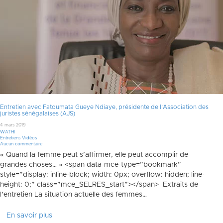
Entretien avec Fatoumata Gueye Ndiaye, présidente de l’Association des
juristes sénégalaises (AJS)
4 mars 2019
WATHI
Entretiens Vidéos
Aucun commentaire
« Quand la femme peut s’affirmer, elle peut accomplir de
grandes choses… » <span data-mce-type=”bookmark”
style=”display: inline-block; width: 0px; overflow: hidden; line-
height: 0;” class=”mce_SELRES_start”> </span> Extraits de
l’entretien La situation actuelle des femmes…
En savoir plus