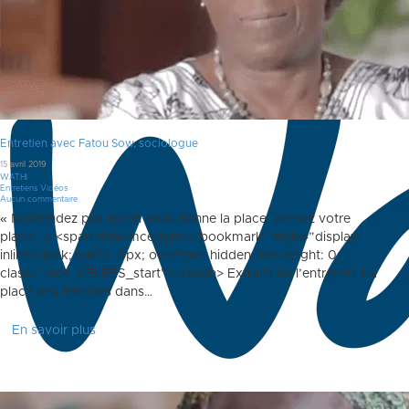
Entretien avec Fatou Sow, sociologue
15 avril 2019
WATHI
Entretiens Vidéos
Aucun commentaire
« N’attendez pas qu’on vous donne la place, prenez votre
place… » <span data-mce-type=”bookmark” style=”display:
inline-block; width: 0px; overflow: hidden; line-height: 0;”
class=”mce_SELRES_start”> </span> Extraits de l’entretien La
place des femmes dans…
En savoir plus