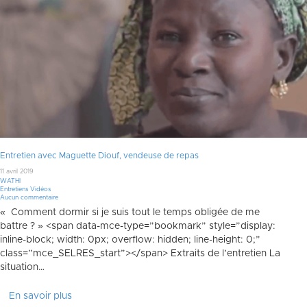
Entretien avec Maguette Diouf, vendeuse de repas
11 avril 2019
WATHI
Entretiens Vidéos
Aucun commentaire
« Comment dormir si je suis tout le temps obligée de me
battre ? » <span data-mce-type=”bookmark” style=”display:
inline-block; width: 0px; overflow: hidden; line-height: 0;”
class=”mce_SELRES_start”> </span> Extraits de l’entretien La
situation…
En savoir plus