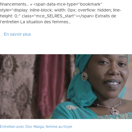
financements… » <span data-mce-type=”bookmark”
style=”display: inline-block; width: 0px; overflow: hidden; line-
height: 0;” class=”mce_SELRES_start”> </span> Extraits de
l’entretien La situation des femmes…
En savoir plus
Entretien avec Dior Maiga, femme au foyer