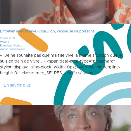
Entretien avec Ndeye Absa Diop, vendeuse de poissons
15 avril 2019
WATHI
Entretiens Vidéos
Aucun commentaire
« Je ne souhaite pas que ma fille vive la même situation que je
suis en train de vivre… » <span data-mce-type=”bookmark”
style=”display: inline-block; width: 0px; overflow: hidden; line-
height: 0;” class=”mce_SELRES_start”> </span> …
En savoir plus