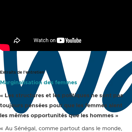
Extraits de l’entretien
Marginalisation des femmes
« Les structures et les politiques ne sont pas
toujours pensées pour que les femmes aient
les mêmes opportunités que les hommes »
« Au Sénégal, comme partout dans le monde,