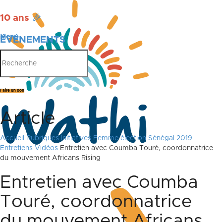
10 ans
🎉
Menu
ÉVÉNEMENTS
PUBLICATIONS
Faire un don
Article
Accueil
Rubriques
Initiatives
Femme élection Sénégal 2019
Entretiens Vidéos
Entretien avec Coumba Touré, coordonnatrice
du mouvement Africans Rising
Entretien avec Coumba
Touré, coordonnatrice
du mouvement Africans