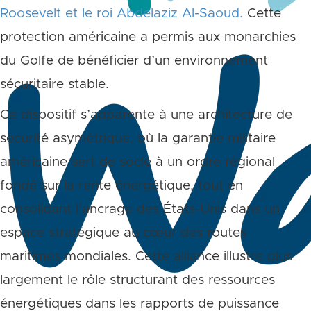
Roosevelt et le roi Abdelaziz Al-Saoud.
Cette
protection américaine a permis aux monarchies
du Golfe de bénéficier d’un environnement
sécuritaire stable.
Ce dispositif s’apparente à une architecture de
sécurité asymétrique, où la garantie militaire
américaine sert de socle à un ordre régional
fondé sur la rente énergétique, tout en
consolidant l’ancrage des États-Unis dans un
espace stratégique au cœur des routes
maritimes mondiales. Cette alliance illustre plus
largement le rôle structurant des ressources
énergétiques dans les rapports de puissance