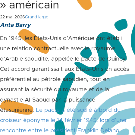
» américain
22 mai 2026
Grand large
Anta Barry
En 1945, les États-Unis d’Amérique ont établi
une relation contractuelle avec le royaume
d’Arabie saoudite, appelée le pacte de Quincy.
Cet accord garantissait aux États-Unis un accès
préférentiel au pétrole saoudien, tout en
assurant la sécurité du royaume et de la
dynastie Al-Saoud par la puissance
étasunienne.
Le pacte a été scellé à bord du
croiseur éponyme le 14 février 1945, lors d’une
rencontre entre le président Franklin Delano