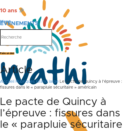
10 ans
🎉
Menu
ÉVÉNEMENTS
PUBLICATIONS
Faire un don
Article
Accueil
Rubriques
Grand large
Le pacte de Quincy à l’épreuve :
fissures dans le « parapluie sécuritaire » américain
Le pacte de Quincy à
l’épreuve : fissures dans
le « parapluie sécuritaire