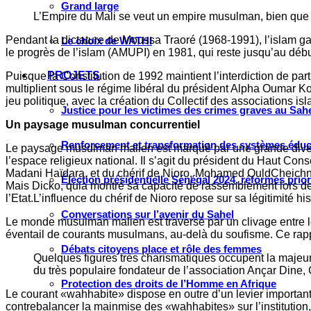
Grand large
L’Empire du Mali se veut un empire musulman, bien que la
Pendant la dictature de Moussa Traoré (1968-1991), l’islam gagn
Le choix de WATHI
le progrès de l’islam (AMUPI) en 1981, qui reste jusqu’au dé
PROJETS
Puisque la Constitution de 1992 maintient l’interdiction de par
multiplient sous le régime libéral du président Alpha Oumar Kon
jeu politique, avec la création du Collectif des associations 
Justice pour les victimes des crimes graves au Sahel
Un paysage musulman concurrentiel
Renforcement et transformation des systèmes éduca
Le paysage musulman malien est marqué par une grande diversi
l’espace religieux national. Il s’agit du président du Haut C
Madani Haïdara, et du chérif de Nioro, Mohamed OuldCheichnè 
Élection présidentielle Sénégal 2024, réformes prio
Mais Dicko, quia montré sa capacité de rassemblement lors de l
l’Etat.L’influence du chérif de Nioro repose sur sa légitimité 
Conversations sur l’avenir du Sahel
Le monde musulman malien est traversé par un clivage entre l
éventail de courants musulmans, au-delà du soufisme. Ce ra
Débats citoyens place et rôle des femmes
Quelques figures très charismatiques occupent la majeure
du très populaire fondateur de l’association Ançar Din
Protection des droits de l’Homme en Afrique
Le courant «wahhabite» dispose en outre d’un levier importa
contrebalancer la mainmise des «wahhabites» sur l’institution,