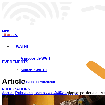
Menu
10 ans
🎉
WATHI
A propos de WATHI
ÉVÉNEMENTS
Soutenir WATHI
Article
L’équipe permanente
PUBLICATIONS
Accueil
Rubriques
Le choix de WATHI
Islam et politique au Mal
Les chargés de recherche associés