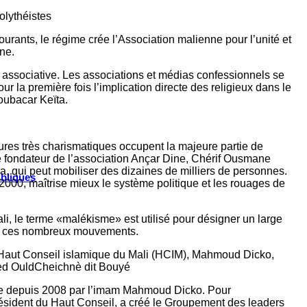
olythéistes
urants, le régime crée l’Association malienne pour l’unité et
ne.
re associative. Les associations et médias confessionnels se
 la première fois l’implication directe des religieux dans le
Boubacar Keïta.
ures très charismatiques occupent la majeure partie de
re fondateur de l’association Ançar Dine, Chérif Ousmane
 qui peut mobiliser des dizaines de milliers de personnes.
ubliques
 2000, maîtrise mieux le système politique et les rouages de
i, le terme «malékisme» est utilisé pour désigner un large
ge ces nombreux mouvements.
 du Haut Conseil islamique du Mali (HCIM), Mahmoud Dicko,
med OuldCheichnè dit Bouyé
nue depuis 2008 par l’imam Mahmoud Dicko. Pour
président du Haut Conseil, a créé le Groupement des leaders