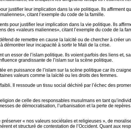
stifier leur implication dans la vie politique. Ils affirment que
 maliennes», citant l’exemple du code de la famille.
our justifier leur implication dans la vie politique. Ils affirme
diens des «valeurs maliennes», citant l’exemple du code de la fam
end de remettre en cause la laïcité ou de chercher à créer un Et
 à démontrer leur incapacité à sortir le Mali de la crise.
 un essor de l’islam politique. Ils voient parfois des liens et, 
fluence grandissante de l’islam sur la scène politique.
tée en puissance de l’islam sur la scène politique car ils craign
taines valeurs comme la laïcité ou les droits des femmes.
ffaibli. Il ressoude un tissu social déchiré par l’échec des prome
e religion de celle des responsables musulmans en tant qu’individ
omesses de démocratisation, l’urbanisation et la perte de repères.
é de préserver « nos valeurs sociétales et religieuses », de mora
ohérent et structuré de contestation de l’Occident. Quant aux r