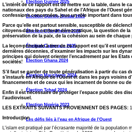
Élection Guinée 2025
L’intérêt de ce rapport est de mettre sur la table, dans le 
nationaux des pays du Sahel et de l’Afrique de l’Ouest géné
confessions concernées, joue un rôle important dans tous 
Élection Guinée-Bissau 2025
Parce qu’elle est partout sensible, susceptible de déclenc
citoyens dans le contexte démocratique, la question de la p
Élection Côte d’Ivoire 2025
préservation de la paix, de la cohésion au sein de chaque
Élection Cameroun 2025
La leçon principale à tirer de ce rapport est qu’il est urg
dernières décennies, d’examiner les impacts sur les dynami
principes qui doivent orienter l’encadrement par les Etats 
Élection Ghana 2024
sociétés.
S’il faut se garder de toute généralisation à partir du cas 
Élection Mauritanie 2024
s’instaure en Afrique de l’Ouest et dans les pays voisins 
financements et de ceux qui les incarnent de bonne ou de ma
Élection Tchad 2024
Enfin il est nécessaire de protéger l’espace public des dis
l’audiovisuel.
Election Nigéria 2023
LES EXTRAITS SUIVANTS PROVIENNENT DES PAGES:
1
Introduction
Les défis liés à l’eau en Afrique de l’Ouest
L’islam est pratiqué par l’écrasante majorité de la populatio