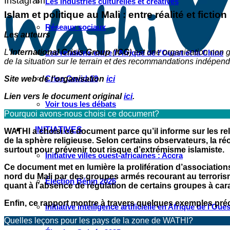
Instagram
Les industries culturelles et créatives
Islam et politique au Mali : entre réalité et fiction
Réseaux sociaux
Les auteurs
L’
International Crisis Group
(
ICG
) est une organisation non g
Les relations entre l’Afrique de l’Ouest et la Chine
de la situation sur le terrain et des recommandations indépen
Crise Covid-19
Site web de l’organisation
ici
Lien vers le document original
ici
.
Voir tous les débats
Pourquoi avons-nous choisi ce document?
INITIATIVES
WATHI a choisi ce document parce qu’il informe sur les rela
de la sphère religieuse. Selon certains observateurs, la r
surtout pour prévenir tout risque d’extrémisme islamiste.
Initiative villes ouest-africaines : Accra
Ce document met en lumière la prolifération d’associations
nord du Mali par des groupes armés recourant au terrorisme
Élection Bénin 2026
quant à l’absence de régulation de certains groupes à cara
Enfin, ce rapport montre à travers quelques exemples précis 
Initiative intelligence artificielle en Afrique de l’Oues
Quelles leçons pour les pays de la zone de WATHI?