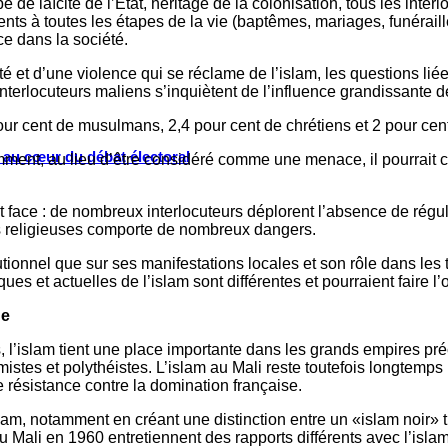
e de laïcité de l’Etat, héritage de la colonisation, tous les inte
nts à toutes les étapes de la vie (baptêmes, mariages, funéraille
ce dans la société.
 et d’une violence qui se réclame de l’islam, les questions liées
terlocuteurs maliens s’inquiètent de l’influence grandissante de 
r cent de musulmans, 2,4 pour cent de chrétiens et 2 pour cen
s au cœur du débat électoral
ment, au lieu d’être considéré comme une menace, il pourrait co
face : de nombreux interlocuteurs déplorent l’absence de régulat
vités religieuses comporte de nombreux dangers.
itutionnel que sur ses manifestations locales et son rôle dans le
ques et actuelles de l’islam sont différentes et pourraient faire l’
ue
s, l’islam tient une place importante dans les grands empires p
mistes et polythéistes. L’islam au Mali reste toutefois longtemps
e résistance contre la domination française.
’islam, notamment en créant une distinction entre un «islam noir
Mali en 1960 entretiennent des rapports différents avec l’islam