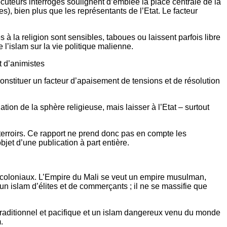
rlocuteurs interrogés soulignent d’emblée la place centrale de la
s), bien plus que les représentants de l’Etat. Le facteur
 à la religion sont sensibles, taboues ou laissent parfois libre
l’islam sur la vie politique malienne.
t d’animistes
nstituer un facteur d’apaisement de tensions et de résolution
ion de la sphère religieuse, mais laisser à l’Etat – surtout
s terroirs. Ce rapport ne prend donc pas en compte les
objet d’une publication à part entière.
récoloniaux. L’Empire du Mali se veut un empire musulman,
 un islam d’élites et de commerçants ; il ne se massifie que
» traditionnel et pacifique et un islam dangereux venu du monde
.