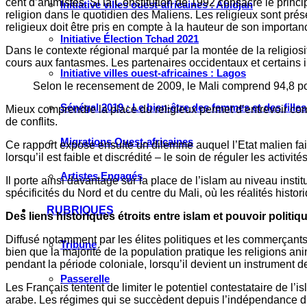
cent d’animistes. Si la Constitution de 1992 consacre le princip
Initiative villes ouest-africaines : Abidjan
religion dans le quotidien des Maliens. Les religieux sont prése
religieux doit être pris en compte à la hauteur de son importan
Initiative Élection Tchad 2021
Dans le contexte régional marqué par la montée de la religiosité
cours aux fantasmes. Les partenaires occidentaux et certains in
Initiative villes ouest-africaines : Lagos
Selon le recensement de 2009, le Mali comprend 94,8 pou
Sénégal 2019 : Le bien-être des femmes et des fille
Mieux comprendre la place du religieux permet d’entrevoir com
de conflits.
Migrations Ouest-africaines
Ce rapport expose ensuite un dilemme auquel l’Etat malien fait 
lorsqu’il est faible et discrédité – le soin de réguler les acti
Artistes Engagés
Il porte ainsi davantage sur la place de l’islam au niveau inst
spécificités du Nord et du centre du Mali, où les réalités histori
RUBRIQUES
Des liens historiques étroits entre islam et pouvoir politiq
Diffusé notamment par les élites politiques et les commerçant
Tribune
bien que la majorité de la population pratique les religions ani
pendant la période coloniale, lorsqu’il devient un instrument d
Passerelle
Les Français tentent de limiter le potentiel contestataire de l
arabe. Les régimes qui se succèdent depuis l’indépendance du 