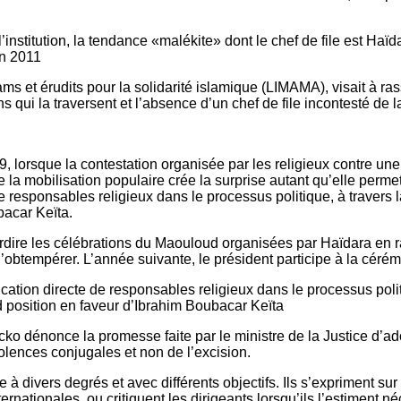
stitution, la tendance «malékite» dont le chef de file est Haïda
en 2011
s et érudits pour la solidarité islamique (LIMAMA), visait à ras
ions qui la traversent et l’absence d’un chef de file incontesté
9, lorsque la contestation organisée par les religieux contre u
la mobilisation populaire crée la surprise autant qu’elle permet
 de responsables religieux dans le processus politique, à trave
bacar Keïta.
ire les célébrations du Maouloud organisées par Haïdara en rais
’obtempérer. L’année suivante, le président participe à la cér
ication directe de responsables religieux dans le processus polit
position en faveur d’Ibrahim Boubacar Keïta
 dénonce la promesse faite par le ministre de la Justice d’adop
violences conjugales et non de l’excision.
 divers degrés et avec différents objectifs. Ils s’expriment sur l
rnationales, ou critiquent les dirigeants lorsqu’ils l’estiment né