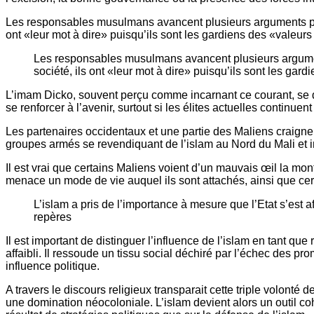
Les responsables musulmans avancent plusieurs arguments pour ju
ont «leur mot à dire» puisqu’ils sont les gardiens des «valeurs
Les responsables musulmans avancent plusieurs arguments p
société, ils ont «leur mot à dire» puisqu’ils sont les gar
L’imam Dicko, souvent perçu comme incarnant ce courant, se déf
se renforcer à l’avenir, surtout si les élites actuelles continuent
Les partenaires occidentaux et une partie des Maliens craignent
groupes armés se revendiquant de l’islam au Nord du Mali et in
Il est vrai que certains Maliens voient d’un mauvais œil la mon
menace un mode de vie auquel ils sont attachés, ainsi que cer
L’islam a pris de l’importance à mesure que l’Etat s’est a
repères
Il est important de distinguer l’influence de l’islam en tant qu
affaibli. Il ressoude un tissu social déchiré par l’échec des pr
influence politique.
A travers le discours religieux transparait cette triple volont
une domination néocoloniale. L’islam devient alors un outil c