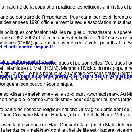
 majorité de la population pratique les religions animistes et p
e au contraire de l’importance. Pour canaliser les différents co
but des années 1990 officiellement la seule association musulma
tis politiques confessionnels, les religieux investissent la sphè
aré (1992-2002). L’élection présidentielle de 2002 consacre pour
islamiques (CAIM) qui appelle ouvertement à voter pour Ibrahim 
 et lutte contre l’impunité
tifs en Afrique de l’Ouest
té et des rivalités idéologiques et personnelles. Quelques fig
onseil islamique du Mali (HCIM), Mahmoud Dicko, du très populai
dit Bouyé. Le plus populaire à Bamako est sans doute Haïdara,
ritaires : la parole aux enseignants-chercheurs des universités p
a contestation contre le code de la famille à la fin des années
historique et son pouvoir économique.
e soi-disant «malékisme» et le soi-disant «wahhabisme». Au Mal
pport emploie le terme «malékisme» pour désigner au sens lar
 partie de l’espace religieux national. Il s’agit du président
e, Chérif Ousmane Madani Haïdara, et du chérif de Nioro, Moha
nt avec la présidence du Haut Conseil islamique du Mali, déte
 la tendance «malékite» dont le chef de file est Haïdara, vice-