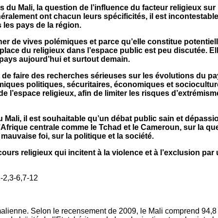
cas du Mali, la question de l’influence du facteur religieux su
ralement ont chacun leurs spécificités, il est incontestable 
les pays de la région.
her de vives polémiques et parce qu’elle constitue potentie
lace du religieux dans l’espace public est peu discutée. Elle
 pays aujourd’hui et surtout demain.
ent de faire des recherches sérieuses sur les évolutions du 
ques politiques, sécuritaires, économiques et socioculturel
de l’espace religieux, afin de limiter les risques d’extrémis
du Mali, il est souhaitable qu’un débat public sain et dépass
d’Afrique centrale comme le Tchad et le Cameroun, sur la que
uvaise foi, sur la politique et la société.
cours religieux qui incitent à la violence et à l’exclusion 
-2,3-6,7-12
n malienne. Selon le recensement de 2009, le Mali comprend 94,8