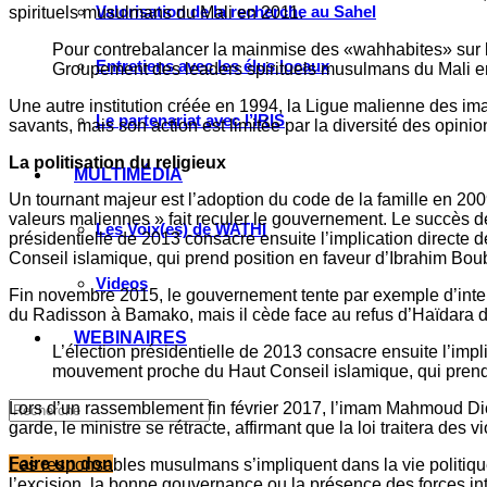
Valorisation de la recherche au Sahel
spirituels musulmans du Mali en 2011.
Pour contrebalancer la mainmise des «wahhabites» sur l’in
Entretiens avec les élus locaux
Groupement des leaders spirituels musulmans du Mali 
Une autre institution créée en 1994, la Ligue malienne des imam
Le partenariat avec l’IRIS
savants, mais son action est limitée par la diversité des opin
La politisation du religieux
MULTIMÉDIA
Un tournant majeur est l’adoption du code de la famille en 200
valeurs maliennes » fait reculer le gouvernement. Le succès de 
Les Voix(es) de WATHI
présidentielle de 2013 consacre ensuite l’implication directe
Conseil islamique, qui prend position en faveur d’Ibrahim Bou
Videos
Fin novembre 2015, le gouvernement tente par exemple d’interd
du Radisson à Bamako, mais il cède face au refus d’Haïdara d
WEBINAIRES
L’élection présidentielle de 2013 consacre ensuite l’impl
mouvement proche du Haut Conseil islamique, qui prend 
Lors d’un rassemblement fin février 2017, l’imam Mahmoud Dicko
garde, le ministre se rétracte, affirmant que la loi traitera des 
Faire un don
Les responsables musulmans s’impliquent dans la vie politique à
l’excision, la bonne gouvernance ou la présence des forces inte