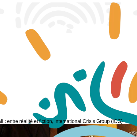
i : entre réalité et fiction, International Crisis Group (ICG)