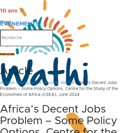
10 ans
🎉
Menu
ÉVÉNEMENTS
PUBLICATIONS
Faire un don
Article
Accueil
Rubriques
Le choix de WATHI
Africa’s Decent Jobs
Problem – Some Policy Options, Centre for the Study of the
Economies of Africa (CSEA), June 2024
Africa’s Decent Jobs
Problem – Some Policy
Options, Centre for the