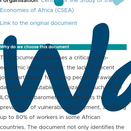
l’organisation
:
Centre for the Study of the
Economies of Africa (CSEA)
Link to the original document
Why do we choose this document
This document addresses a critical socio-
economic issue in Africa: the lack of decent
jobs, particularly for young people. Drawing on
data from reputable organizations such as the
ILO and Afrobarometer, it highlights the
prevalence of vulnerable employment, affecting
up to 80% of workers in some African
countries. The document not only identifies the