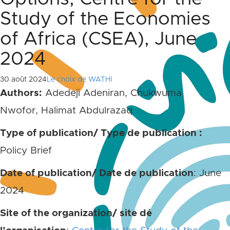
Study of the Economies
of Africa (CSEA), June
2024
30 août 2024
Le choix de WATHI
Authors:
Adedeji Adeniran, Chukwuma
Nwofor, Halimat Abdulrazaq
Type of publication/ Type de publication :
Policy Brief
Date of publication/ Date de publication
: June
2024
Site of the organization/ site dé