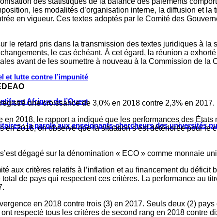
rmonisation des statistiques de la balance des paiements comporte
composition, les modalités d’organisation interne, la diffusion et 
l’entrée en vigueur. Ces textes adoptés par le Comité des Gouve
 le retard pris dans la transmission des textes juridiques à la 
changements, le cas échéant. À cet égard, la réunion a exhorté
trales avant de les soumettre à nouveau à la Commission de la
 et lutte contre l’impunité
CEDEAO
tifs en Afrique de l’Ouest
enregistré une croissance de 3,0% en 2018 contre 2,3% en 2017. 
en 2018, le rapport a indiqué que les performances des États 
ritaires : la parole aux enseignants-chercheurs des universités p
 en 2018, on observe que la situation s’est détériorée pour le cr
us s’est dégagé sur la dénomination « ECO » comme monnaie 
té aux critères relatifs à l’inflation et au financement du défici
otal de pays qui respectent ces critères. La performance au titr
7.
vergence en 2018 contre trois (3) en 2017. Seuls deux (2) pays 
ont respecté tous les critères de second rang en 2018 contre di