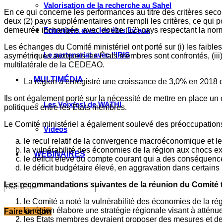
Valorisation de la recherche au Sahel
En ce qui concerne les performances au titre des critères sec
deux (2) pays supplémentaires ont rempli les critères, ce qui po
demeurée inchangée, avec douze (12) pays respectant la nor
Entretiens avec les élus locaux
Les échanges du Comité ministériel ont porté sur (i) les faibl
Le partenariat avec l’IRIS
asymétriques auxquels les États membres sont confrontés, (iii) 
multilatérale de la CEDEAO.
MULTIMÉDIA
La région a enregistré une croissance de 3,0% en 2018 
Ils ont également porté sur la nécessité de mettre en place un
Les Voix(es) de WATHI
politiques entre les États membres.
Le Comité ministériel a également soulevé des préoccupations
Videos
le recul relatif de la convergence macroéconomique et l
la vulnérabilité des économies de la région aux chocs ex
WEBINAIRES
le déficit élevé du compte courant qui a des conséquences
le déficit budgétaire élevé, en aggravation dans certains
Les recommandations suivantes de la réunion du Comité 
le Comité a noté la vulnérabilité des économies de la ré
la région élabore une stratégie régionale visant à atténu
Faire un don
les États membres devraient proposer des mesures et des p