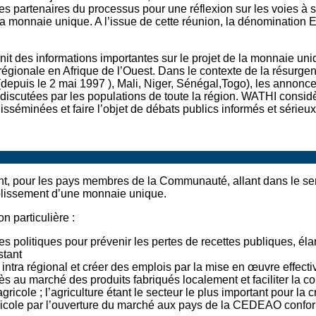
les partenaires du processus pour une réflexion sur les voies à
la monnaie unique. A l’issue de cette réunion, la dénomination 
nit des informations importantes sur le projet de la monnaie uni
régionale en Afrique de l’Ouest. Dans le contexte de la résurgen
depuis le 2 mai 1997 ), Mali, Niger, Sénégal,Togo
), les annonce
et discutées par les populations de toute la région. WATHI cons
isséminées et faire l’objet de débats publics informés et sérieux
t, pour les pays membres de la Communauté, allant dans le se
tablissement d’une monnaie unique.
 particulière :
olitiques pour prévenir les pertes de recettes publiques, élargi
stant
ntra régional et créer des emplois par la mise en œuvre effect
au marché des produits fabriqués localement et faciliter la co
ricole ; l’agriculture étant le secteur le plus important pour la 
icole par l’ouverture du marché aux pays de la CEDEAO conformé