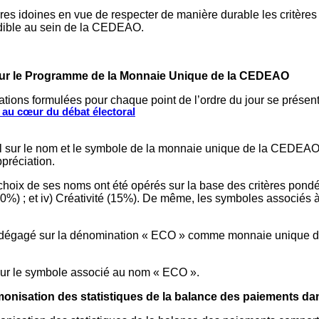
sures idoines en vue de respecter de manière durable les critè
édible au sein de la CEDEAO.
sur le Programme de la Monnaie Unique de la CEDEAO
ions formulées pour chaque point de l’ordre du jour se présent
s au cœur du débat électoral
vail sur le nom et le symbole de la monnaie unique de la CEDE
préciation.
oix de ses noms ont été opérés sur la base des critères pondér
on (20%) ; et iv) Créativité (15%). De même, les symboles associé
t dégagé sur la dénomination « ECO » comme monnaie unique de 
 sur le symbole associé au nom « ECO ».
harmonisation des statistiques de la balance des paiements