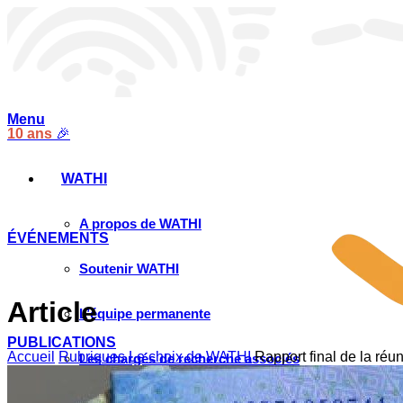
Menu
10 ans
🎉
WATHI
A propos de WATHI
ÉVÉNEMENTS
Soutenir WATHI
Article
L’équipe permanente
PUBLICATIONS
Accueil
Rubriques
Le choix de WATHI
Rapport final de la ré
Les chargés de recherche associés