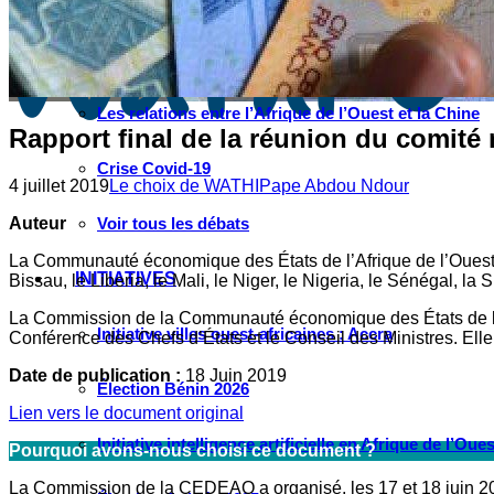
Instagram
Les industries culturelles et créatives
Réseaux sociaux
Les relations entre l’Afrique de l’Ouest et la Chine
Rapport final de la réunion du comit
Crise Covid-19
4 juillet 2019
Le choix de WATHI
Pape Abdou Ndour
Auteur
Voir tous les débats
La Communauté économique des États de l’Afrique de l’Ouest (
INITIATIVES
Bissau, le Liberia, le Mali, le Niger, le Nigeria, le Sénégal, la 
La Commission de la Communauté économique des États de l’Afr
Initiative villes ouest-africaines : Accra
Conférence des Chefs d’États et le Conseil des Ministres. Ell
Date de publication :
18 Juin 2019
Élection Bénin 2026
Lien vers le document original
Initiative intelligence artificielle en Afrique de l’Oues
Pourquoi avons-nous choisi ce document ?
La Commission de la CEDEAO a organisé, les 17 et 18 juin 20