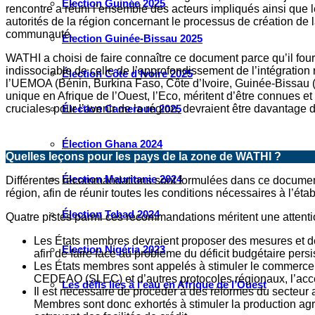
Élection Guinée 2025
rencontre a réuni l’ensemble des acteurs impliqués ainsi que 
autorités de la région concernant le processus de création de 
communauté.
Élection Guinée-Bissau 2025
WATHI a choisi de faire connaître ce document parce qu’il four
indissociable de celle de l’approfondissement de l’intégration 
Élection Côte d’Ivoire 2025
l’UEMOA (
Bénin, Burkina Faso, Côte d’Ivoire, Guinée-Bissau (
unique en Afrique de l’Ouest, l’Eco, méritent d’être connues 
cruciales pour l’avenir de la région, devraient être davantage d
Élection Cameroun 2025
Élection Ghana 2024
Quelles leçons pour les pays de la zone de WATHI ?
Élection Mauritanie 2024
Différentes recommandations sont formulées dans ce documen
région, afin de réunir toutes les conditions nécessaires à l’é
Élection Tchad 2024
Quatre pistes parmi ces recommandations méritent une attention
Les États membres devraient proposer des mesures et des p
Election Nigéria 2023
afin de faire face au problème du déficit budgétaire persi
Les États membres sont appelés à stimuler le commerce i
CEDEAO (SLEC) et d’autres protocoles régionaux, l’accès 
Les défis liés à l’eau en Afrique de l’Ouest
Il est nécessaire de procéder à des réformes du secteur ag
Membres sont donc exhortés à stimuler la production agr