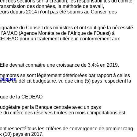
nt des sections sur la création, les responsabilités du comité,
la transmission des données, la méthode de travail,
rneurs depuis 2014 n’ont pas été soumis au Conseil des
signature du Conseil des ministres et ont souligné la nécessité
 l’AMAO (Agence Monétaire de l’Afrique de l’Ouest) à
 CEDEAO pour un traitement ultérieur, conformément aux
Elle devrait connaître une croissance de 3,4% en 2019.
membres se sont légèrement détériorées par rapport à celles
ubliques
itère du déficit budgétaire, vu que cinq (5) pays respectent la
unique de la CEDEAO
t budgétaire par la Banque centrale avec un pays
e du critère des réserves brutes en mois d’importations est
ont respecté tous les critères de convergence de premier rang
x (10) pays en 2017.