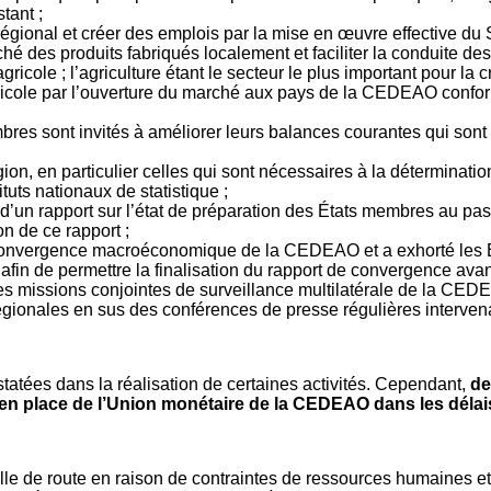
tant ;
 régional et créer des emplois par la mise en œuvre effective 
é des produits fabriqués localement et faciliter la conduite des 
ricole ; l’agriculture étant le secteur le plus important pour la 
icole par l’ouverture du marché aux pays de la CEDEAO conformé
bres sont invités à améliorer leurs balances courantes qui sont s
région, en particulier celles qui sont nécessaires à la détermin
tuts nationaux de statistique ;
on d’un rapport sur l’état de préparation des États membres au p
n de ce rapport ;
de convergence macroéconomique de la CEDEAO et a exhorté les 
in de permettre la finalisation du rapport de convergence avant
des missions conjointes de surveillance multilatérale de la CED
 régionales en sus des conférences de presse régulières intervena
tatées dans la réalisation de certaines activités. Cependant,
de
e en place de l’Union monétaire de la CEDEAO dans les dél
euille de route en raison de contraintes de ressources humaines e