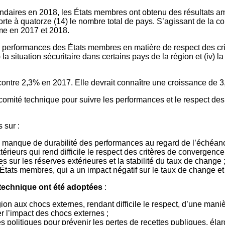
ondaires en 2018, les États membres ont obtenu des résultats am
rte à quatorze (14) le nombre total de pays. S’agissant de la conf
me en 2017 et 2018.
es performances des États membres en matière de respect des critè
la situation sécuritaire dans certains pays de la région et (iv) 
contre 2,3% en 2017. Elle devrait connaître une croissance de 
 comité technique pour suivre les performances et le respect des
 sur :
e manque de durabilité des performances au regard de l’échéanc
térieurs qui rend difficile le respect des critères de convergen
 sur les réserves extérieures et la stabilité du taux de change 
 États membres, qui a un impact négatif sur le taux de change et 
technique ont été adoptées
:
gion aux chocs externes, rendant difficile le respect, d’une ma
er l’impact des chocs externes ;
olitiques pour prévenir les pertes de recettes publiques, élargi