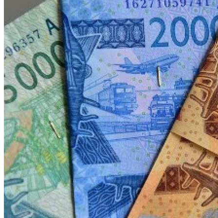
WATHI se dévoile en deux films
Facebook
L’association
Nos partenaires
Twitter
LE DÉBAT
Débat – Entrepreneuriat en Afrique de l’Ouest
LinkedIn
Afrique de l’Ouest – États Unis d’Amérique
Changement climatique 2022
YouTube
Les relations entre l’Afrique de l’Ouest et l’Europe 
Enseignement supérieur 2021