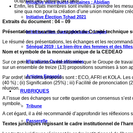
octroyant des facilités de crédit
Initiative villes ouest-africaines : Abidjan
Enfin, les États membres sont invités à prendre les me
sine qua non pour la création d’une union monétaire cr
Initiative Élection Tchad 2021
Extraits du document : 04 – 09
Présentation et examen du rapport du Comité technique 
Initiative villes ouest-africaines : Lagos
Le résumé des présentations, les échanges et les recommandat
Sénégal 2019 : Le bien-être des femmes et des fille
Nom et symbole de la monnaie unique de la CEDEAO
Migrations Ouest-africaines
Sur ce point, la réunion a été informée que le Groupe de tra
sur un ensemble de treize (13) propositions soumises à son ap
Artistes Engagés
Par ordre, les noms proposés sont
:
ECO, AFRI et KOLA. Les ch
(40 %) ; (ii) Signification (25%) ; iii) Facilité de prononciati
réunion.
RUBRIQUES
A l’issue des échanges sur cette question un consensus s’es
symbole.
Tribune
A cet égard, il a été recommandé d’approfondir les réflexions
Passerelle
Textes juridiques régissant le cadre institutionnel de l’