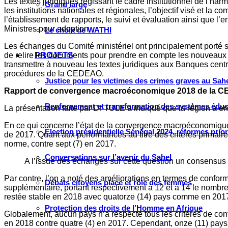
Les textes juridiques régissant le cadre institutionnel de l’ha
Grand large
les institutions nationales et régionales, l’objectif visé et la 
l’établissement de rapports, le suivi et évaluation ainsi que 
Ministres pour adoption.
Le choix de WATHI
Les échanges du Comité ministériel ont principalement porté sur
de relire les documents pour prendre en compte les nouveaux 
PROJETS
transmettre à nouveau les textes juridiques aux Banques cen
procédures de la CEDEAO.
Justice pour les victimes des crimes graves au Sahel
Rapport de convergence macroéconomique 2018 de la 
Renforcement et transformation des systèmes éduca
La présentation faite par Dr TULE a indiqué que la région a 
En ce qui concerne l’état de la convergence macroéconomique 
Élection présidentielle Sénégal 2024, réformes prio
de 2017. Quant aux performances au titre des critères primaires
norme, contre sept (7) en 2017.
Conversations sur l’avenir du Sahel
A l’issue des échanges sur cette question un consens
Par contre, l’on a noté des améliorations en termes de conformi
Débats citoyens place et rôle des femmes
supplémentaire, portant respectivement à 12 et à 14 le nombre t
restée stable en 2018 avec quatorze (14) pays comme en 201
Protection des droits de l’Homme en Afrique
Globalement, aucun pays n’a respecté tous les critères de con
en 2018 contre quatre (4) en 2017. Cependant, onze (11) pays 