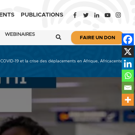
ENTS
PUBLICATIONS
WEBINAIRES
FAIRE UN DON
 COVID-19 et la crise des déplacements en Afrique, Africacenter