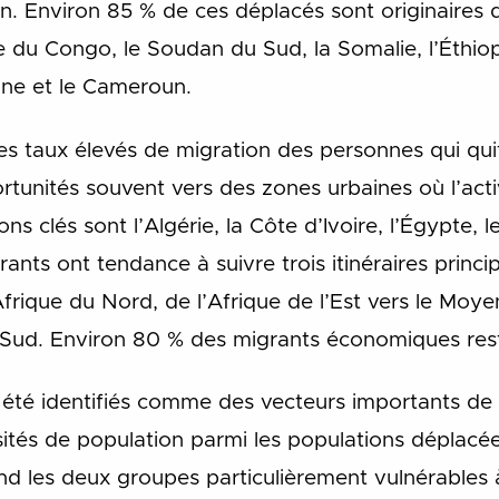
ion. Environ 85 % de ces déplacés sont originaires d
du Congo, le Soudan du Sud, la Somalie, l’Éthiopi
aine et le Cameroun.
es taux élevés de migration des personnes qui quit
rtunités souvent vers des zones urbaines où l’act
ns clés sont l’Algérie, la Côte d’Ivoire, l’Égypte, l
rants ont tendance à suivre trois itinéraires princi
’Afrique du Nord, de l’Afrique de l’Est vers le Moye
du Sud. Environ 80 % des migrants économiques res
 été identifiés comme des vecteurs importants de 
sités de population parmi les populations déplacée
nd les deux groupes particulièrement vulnérables à l