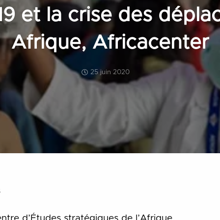
9 et la crise des dépl
Afrique, Africacenter
25 juin 2020
s
ntre d’Études stratégiques de l’Afrique