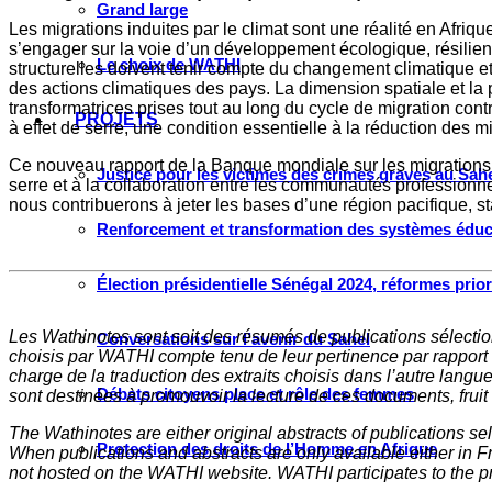
Grand large
Les migrations induites par le climat sont une réalité en Afriqu
s’engager sur la voie d’un développement écologique, résilient
Le choix de WATHI
structurelles doivent tenir compte du changement climatique et 
des actions climatiques des pays. La dimension spatiale et la 
transformatrices prises tout au long du cycle de migration cont
PROJETS
à effet de serre, une condition essentielle à la réduction des mi
Ce nouveau rapport de la Banque mondiale sur les migrations cl
Justice pour les victimes des crimes graves au Sahel
serre et à la collaboration entre les communautés professionne
nous contribuerons à jeter les bases d’une région pacifique, st
Renforcement et transformation des systèmes éduca
Élection présidentielle Sénégal 2024, réformes prio
Les Wathinotes sont soit des rés
umés de publications sélectio
Conversations sur l’avenir du Sahel
choisis par WATHI compte tenu de leur pertinence par rapport
charge de la traduction des extraits choisis dans l’autre langu
Débats citoyens place et rôle des femmes
sont destinées à promouvoir la lecture de ces documents, fruit d
The Wathinotes are either original abstracts of publications s
Protection des droits de l’Homme en Afrique
When publications and abstracts are only available either in Fre
not hosted on the WATHI website. WATHI participates to the pr