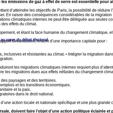
les émissions de gaz à effet de serre est essentielle pour a
 d’atteindre les objectifs de Paris, la possibilité de réduire l
tiser. En raison des conséquences considérables de la migration
grations climatiques internes ne peut être déléguée aux seules
 des effets du climat.
loppement, et étant la face humaine du changement climatique, el
s au cœur du débat électoral
rapport Groundswell, restent d’une importance capitale pour :
inclusives et résistantes au climat. • Intégrer la migration dan
gration.
uiront les migrations climatiques internes requiert plus d’attent
ire les migrations dues aux effets néfastes du changement clima
des paysages et des territoires.
s emplois et les transitions économiques.
itaire et la paix.
ratoires dans le droit national.
’une action locale et nationale spécifique et une plus grande c
sale, doivent faire l’objet d’une action politique éclairée 