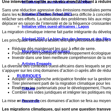
Une intervention rapide au niveau mondial visant à réduire 
Initiative villes ouest-africaines : Abidjan
Sans une réduction agressive des émissions mondiales permettant
Initiative Élection Tchad 2021
dans les scénarios à faibles émissions sera difficile à concré
relâcher ses efforts. La résolution des problèmes liés aux mi
déplacer en raison de l’intensité et de la fréquence croissantes
Initiative villes ouest-africaines : Lagos
La migration climatique interne fait partie intégrante du déve
Sénégal 2019 : Le bien-être des femmes et des fille
Les principaux secteurs d’action, tels que préconisés dans le 
Réduire dès maintenant les gaz à effet de serre.
Migrations Ouest-africaines
Poursuivre des politiques de développement écologiques, 
Investir dans une bien meilleure compréhension de la mi
Artistes Engagés
La diversité des contextes ouest-africains dans lesquels se prod
s’appuyer sur les cinq domaines d’action ci-après afin de rédu
RUBRIQUES
Adopter une approche anticipatrice fondée sur la gestion 
Tirer pleinement parti de la migration climatique pour le
Renforcer les partenariats pour le développement, l’human
Tribune
Combler les vides juridiques et intégrer les politiques mig
La mise en œuvre de ces domaines d’action se fera au moyen d
Passerelle
Les migrations climatiques, qui sont une question transver