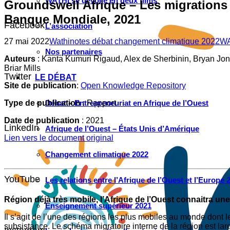
WATHI se dévoile en deux films
Groundswell Afrique – Les migrations 
Banque Mondiale, 2021
Facebook
L’association
27 mai 2022
Wathinotes débat changement climatique 2022
WA
Nos partenaires
Auteurs
: Kanta Kumuri Rigaud, Alex de Sherbinin, Bryan Jo
Briar Mills
Twitter
LE DÉBAT
Site de publication
:
Open Knowledge Repository
Type de publication
: Rapport
Débat – Entrepreneuriat en Afrique de l’Ouest
Date de publication
: 2021
LinkedIn
Afrique de l’Ouest – États Unis d’Amérique
Lien vers le document original
Changement climatique 2022
YouTube
Les relations entre l’Afrique de l’Ouest et l’Europe 
Région déjà très mobile, l’Afrique de l’Ouest connaitra u
Enseignement supérieur 2021
Il s’agit de l’une des régions les plus mobiles au monde dont 
subsistance. Le schéma migratoire interne de la région est l