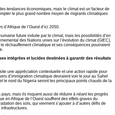
des tendances économiques, mais le climat est un facteur de
it compter le plus grand nombre moyen de migrants climatiques
s d’Afrique de l’Ouest d’ici 2050.
maine future induite par le climat, mais les possibilités d’en
ernemental des Nations unies sur l’évolution du climat (GIEC),
sur le réchauffement climatique et ses conséquences pourraient
e.
s intégrées et lucides destinées à garantir des résultats
site une appréciation contextuelle et une action rapide pour
oyers d’immigration climatique devraient voir le jour au Sahel
et le nord du Nigeria seront les principaux points chauds de la
pays, mais ils risquent aussi de réduire à néant les progrès
e en Afrique de l’Ouest souffrent des effets graves du
dation des sols, qui viennent s’ajouter à d’autres défis de
infrastructures.