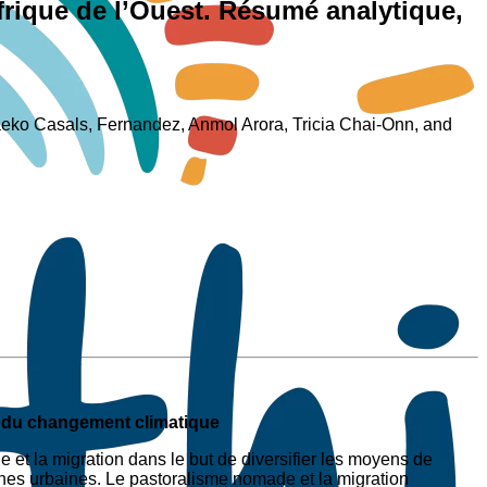
frique de l’Ouest. Résumé analytique,
eko Casals, Fernandez, Anmol Arora, Tricia Chai-Onn, and
ts du changement climatique
 et la migration dans le but de diversifier les moyens de
nes urbaines. Le pastoralisme nomade et la migration