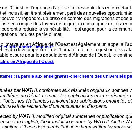
e de l’Ouest, et l’urgence d’agir se fait ressentir, les enjeux ét
 et inclusif, en tirant pleinement parti des nouvelles opportun
pouvoir y répondre. La prise en compte des migrations et des dép
prise en compte des foyers de migration climatique sont essentiel
ribueront à réduire la vulnérabilité. Il est urgent pour la comm
grations induites par le climat.
imatiques en Afrique de l’Ouest est également un appel à l’acti
 et lutte contre l’impunité
lles du développement, de l’humanitaire, de la gestion des cata
able et sûre pour les populations d’Afrique de l’Ouest, le conti
tifs en Afrique de l’Ouest
ritaires : la parole aux enseignants-chercheurs des universités p
nnées par WATHI, conformes aux résumés originaux, soit des ve
 au thème du Débat. Lorsque les publications et leurs résumés 
e. Toutes les Wathinotes renvoient aux publications originales e
u travail de recherche d’universitaires et d’experts.
elected by WATHI, modified original summaries or publication quo
nch or in English, the translation is done by WATHI. All the Wath
omotion of these documents that have been written by universit