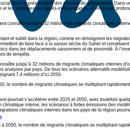
crucial dans la préservation des moyens de subsistance. Dans un
et les stratégies de l’après-indépendance, et elles sont profon
ient connaître jusqu’à 32 millions de migrants climatiques intern
tant et subtil dans la région, comme en témoignent les migratio
rmettent de faire face à la saison sèche du Sahel et constituent
ics dans les déplacements saisonniers et de proximité. À l’inver
des de tempête.
connaître jusqu’à 32 millions de migrants climatiques internes d
 des analyses par pays. De tous les scénarios alternatifs modélis
ignant 7,4 millions d’ici 2050.
2050, le nombre de migrants climatiques se multipliant rapidemen
est pourrait s’accélérer entre 2025 et 2050, avec toutefois quel
climatique interne, les scénarios à fortes émissions (les modèl
grations climatiques internes dans les pays de la région pourraie
t
ici à 2050, le nombre de migrants climatiques se multipliant rap