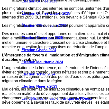
action concertée pour le climat et le développement
Élection Guinée 2025
Les migrations climatiques internes ne sont pas uniformes d’
plus en plus important. Parmi les pays côtiers d’Afrique de l’
Élection Guinée-Bissau 2025
internes d’ici 2050 (8,3 millions), loin devant le Sénégal (0,6 mi
Les migrations internes dues au climat pourraient apparaître c
Élection Côte d’Ivoire 2025
Des mesures concrètes et opportunes en matière de climat et de
Élection Cameroun 2025
tirer le meilleur parti diminuent rapidement aujourd’hui. Le s
met en lumière le caractère croissant de la crise climatique e
remettre en question les perspectives de réduction de l’ampleu
Élection Ghana 2024
L’émergence de foyers d’immigration et d’émigration climat
durables et viables
Élection Mauritanie 2024
L’augmentation de la fréquence, de l’étendue et de l’intensité 
éviter et réduire les conséquences néfastes et tirer pleinement
Élection Tchad 2024
en raison de l’augmentation des points d’eau et des pâturages 
migration climatique dans la région.
Election Nigéria 2023
Mal gérés, les schémas de migration climatique ne vont pas seu
réalisés en matière de développement dans les villes et les ce
changement climatique sur l’environnement, notamment les gliss
Les défis liés à l’eau en Afrique de l’Ouest
développement, à savoir les taux de pauvreté élevés, les établ