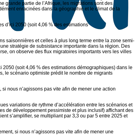
e grande partie de l’Afrique, les migrations sont des
dément enracinées dans la géographie et le climat de la
es d’ici 2050 (soit 4,06 % des estimations
ns saisonnières et celles à plus long terme entre la zone semi-
 une stratégie de subsistance importante dans la région. Des
se, on observe des flux migratoires importants vers les villes
’ici 2050 (soit 4,06 % des estimations démographiques) dans le
és, le scénario optimiste prédit le nombre de migrants
t, si nous n’agissons pas vite afin de mener une action
ques variations de rythme d’accélération entre les scénarios et
es de développement pessimiste et plus inclusif) affichant des
nt s’amplifier, se multipliant par 3,3 ou par 5 entre 2025 et
idement, si nous n’agissons pas vite afin de mener une