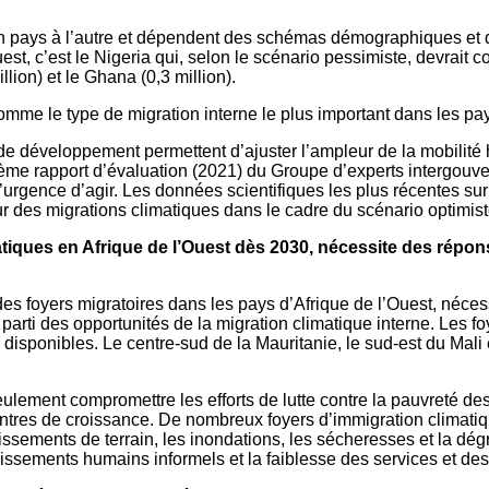
un pays à l’autre et dépendent des schémas démographiques et 
Ouest, c’est le Nigeria qui, selon le scénario pessimiste, devra
llion) et le Ghana (0,3 million).
omme le type de migration interne le plus important dans les pay
 développement permettent d’ajuster l’ampleur de la mobilité hu
ixième rapport d’évaluation (2021) du Groupe d’experts intergouv
t l’urgence d’agir. Les données scientifiques les plus récentes 
r des migrations climatiques dans le cadre du scénario optimist
iques en Afrique de l’Ouest dès 2030, nécessite des réponse
des foyers migratoires dans les pays d’Afrique de l’Ouest, néces
 parti des opportunités de la migration climatique interne. Les f
disponibles. Le centre-sud de la Mauritanie, le sud-est du Mali 
lement compromettre les efforts de lutte contre la pauvreté des 
ntres de croissance. De nombreux foyers d’immigration climatiqu
ements de terrain, les inondations, les sécheresses et la dégra
issements humains informels et la faiblesse des services et des 