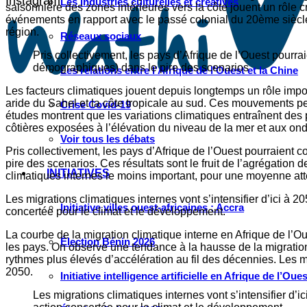
Instagram
Les industries culturelles et créatives
saisonnière des zones intérieures vers la côte jouent un rôle 
événements en rapport avec le passé colonial du 20ème siècle 
région.
Réseaux sociaux
Pris collectivement, les pays d’Afrique de l’Ouest pourra
démographiques) dans le pire des scenarios
Les relations entre l’Afrique de l’Ouest et la Chine
Les facteurs climatiques jouent depuis longtemps un rôle impor
aride du Sahel et la côte tropicale au sud. Ces mouvements pe
Crise Covid-19
études montrent que les variations climatiques entraînent des p
côtières exposées à l’élévation du niveau de la mer et aux on
Voir tous les débats
Pris collectivement, les pays d’Afrique de l’Ouest pourraient 
pire des scenarios. Ces résultats sont le fruit de l’agrégation
INITIATIVES
climatiques internes le moins important, pour une moyenne atte
Les migrations climatiques internes vont s’intensifier d’ici à 
Initiative villes ouest-africaines : Accra
concertée pour le climat et le développement.
La courbe de la migration climatique interne en Afrique de l’Ou
Élection Bénin 2026
les pays. On observe une tendance à la hausse de la migration 
rythmes plus élevés d’accélération au fil des décennies. Les mi
2050.
Initiative intelligence artificielle en Afrique de l’Oues
Les migrations climatiques internes vont s’intensifier d’