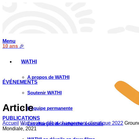
Menu
10 ans
🎉
WATHI
A propos de WATHI
ÉVÉNEMENTS
Soutenir WATHI
Article
L’équipe permanente
PUBLICATIONS
Accueil
Wathinotes débat changement climatique 2022
Ground
Les chargés de recherche associés
Mondiale, 2021