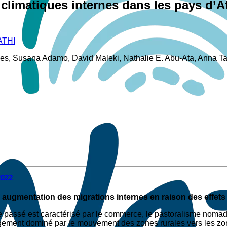
climatiques internes dans les pays d’A
THI
nes, Susana Adamo, David Maleki, Nathalie E. Abu-Ata, Anna Ta
2022
ne augmentation des migrations internes en raison des effe
le passé est caractérisé par le commerce, le pastoralisme nomade
argement dominé par le mouvement des zones rurales vers les zo