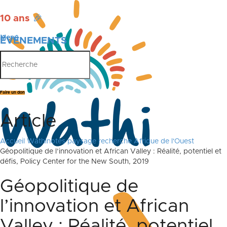
10 ans
🎉
Menu
ÉVÉNEMENTS
PUBLICATIONS
Faire un don
Article
Accueil
Wathinotes paysage recherche Afrique de l'Ouest
Géopolitique de l’innovation et African Valley : Réalité, potentiel et
défis, Policy Center for the New South, 2019
Géopolitique de
l’innovation et African
Valley : Réalité, potentiel