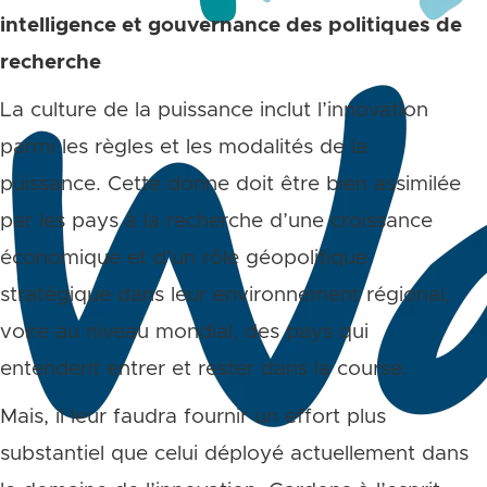
intelligence et gouvernance des politiques de
recherche
La culture de la puissance inclut l’innovation
parmi les règles et les modalités de la
puissance. Cette donne doit être bien assimilée
par les pays à la recherche d’une croissance
économique et d’un rôle géopolitique
stratégique dans leur environnement régional,
voire au niveau mondial, des pays qui
entendent entrer et rester dans la course.
Mais, il leur faudra fournir un effort plus
substantiel que celui déployé actuellement dans