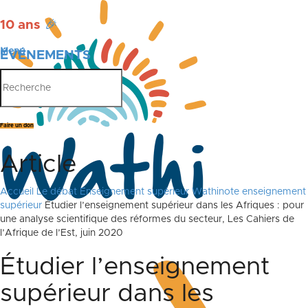
10 ans
🎉
Menu
ÉVÉNEMENTS
PUBLICATIONS
Faire un don
Article
Accueil
Le débat
Enseignement supérieur
Wathinote enseignement
supérieur
Étudier l’enseignement supérieur dans les Afriques : pour
une analyse scientifique des réformes du secteur, Les Cahiers de
l’Afrique de l’Est, juin 2020
Étudier l’enseignement
supérieur dans les