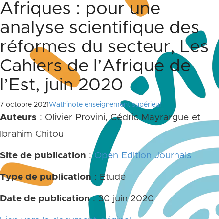
Afriques : pour une
analyse scientifique des
réformes du secteur, Les
Cahiers de l’Afrique de
l’Est, juin 2020
7 octobre 2021
Wathinote enseignement supérieur
Auteurs
: Olivier Provini, Cédric Mayrargue et
Ibrahim Chitou
Site de publication
:
Open Edition Journals
Type de publication
: Etude
Date de publication
: 30 juin 2020