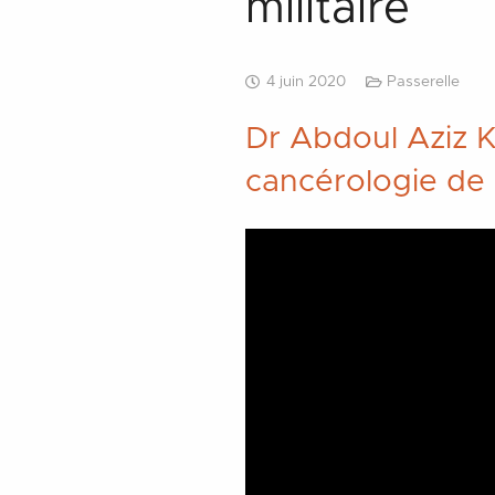
militaire
4 juin 2020
Passerelle
Dr Abdoul Aziz K
cancérologie de