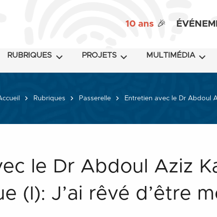
10 ans
🎉
ÉVÉNEM
RUBRIQUES
PROJETS
MULTIMÉDIA
Accueil
Rubriques
Passerelle
Entretien avec le Dr Abdoul Az
vec le Dr Abdoul Aziz K
e (I): J’ai rêvé d’être 