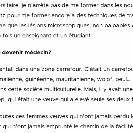
ersitaire, je n’arrête pas de me former dans les no
tz pour me former encore à des techniques de tra
e que les lésions microscopiques, non palpables o
a fois un enseignant et un étudiant.
e devenir médecin?
ental, dans une zone carrefour. C’était un carrefou
; malienne, guinéenne, mauritanienne, wolof, peul… 
ns cette société multiculturelle. Mais, il y avait u
qui était une veuve qui a élevé seule ses deux fi
toutes ces femmes veuves qui n’ont jamais perdu le
 et qui n’ont jamais emprunté le chemin de la facil