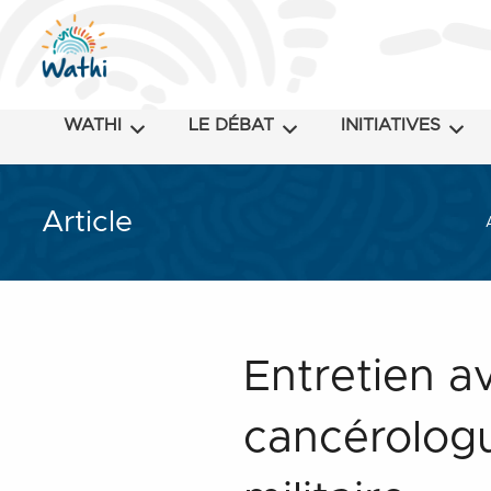
WATHI
LE DÉBAT
INITIATIVES
Article
Entretien a
cancérologu