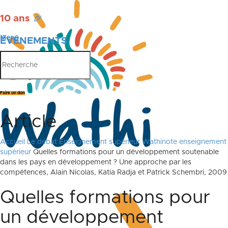
10 ans
🎉
Menu
ÉVÉNEMENTS
PUBLICATIONS
Faire un don
Article
Accueil
Le débat
Enseignement supérieur
Wathinote enseignement
supérieur
Quelles formations pour un développement soutenable
dans les pays en développement ? Une approche par les
compétences, Alain Nicolas, Katia Radja et Patrick Schembri, 2009
Quelles formations pour
un développement