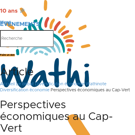
10 ans
🎉
Menu
ÉVÉNEMENTS
PUBLICATIONS
Faire un don
Article
Accueil
Le débat
Diversification économie
Wathinote
Diversification économie
Perspectives économiques au Cap-Vert
Perspectives
économiques au Cap-
Vert