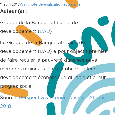
11 avril 2018
Wathinote Diversification économie
Auteur (s) :
Groupe de la Banque africaine de
développement (
BAD
)
Le Groupe de la Banque africaine de
développement (BAD) a pour objectif premier
de faire reculer la pauvreté dans ses pays
membres régionaux en contribuant à leur
développement économique durable et à leur
progrès social
Source:
Perspectives économiques en Afrique
2018