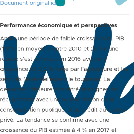
Document original ici
Performance économique et perspectives
Après une période de faible croissance du PIB
(1,8 % en moyenne entre 2010 et 2015), une
reprise s’est amorcée en 2016 avec une
croissance de 3,8 %, tirée par l’agriculture et les
services (essentiellement le tourisme). La
demande intérieure a montré des signes de
récupération avec une augmentation de la
consommation publique et du crédit au secteur
privé. La tendance se confirme avec une
croissance du PIB estimée à 4 % en 2017 et