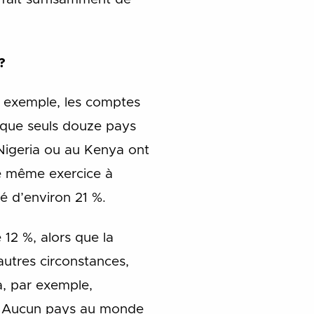
?
r exemple, les comptes
rique seuls douze pays
 Nigeria ou au Kenya ont
le même exercice à
mé d’environ 21 %.
 12 %, alors que la
autres circonstances,
a, par exemple,
l. Aucun pays au monde