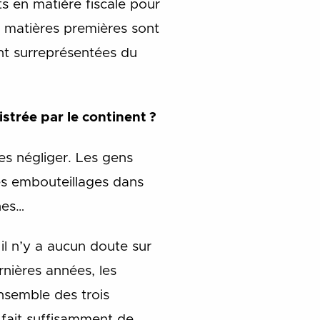
ts en matière fiscale pour
 matières premières sont
ont surreprésentées du
strée par le continent ?
les négliger. Les gens
les embouteillages dans
nes…
il n’y a aucun doute sur
rnières années, les
ensemble des trois
 fait suffisamment de