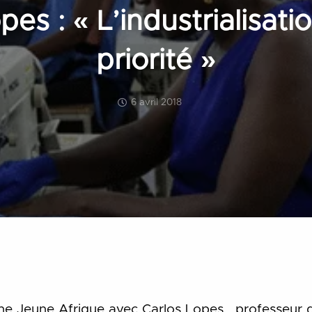
pes : « L’industrialisati
priorité »
6 avril 2018
ne Jeune Afrique avec Carlos Lopes, professeur d