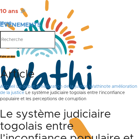
10 ans
🎉
Menu
ÉVÉNEMENTS
PUBLICATIONS
Faire un don
Article
Accueil
Le débat
Amélioration de la justice
Wathinote amélioration
de la justice
Le système judiciaire togolais entre l’inconfiance
populaire et les perceptions de corruption
Le système judiciaire
togolais entre
l’inconfiance populaire et