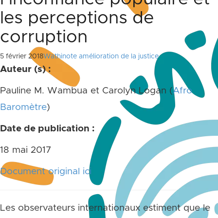
les perceptions de
corruption
5 février 2018
Wathinote amélioration de la justice
Auteur (s) :
Pauline M. Wambua et Carolyn Logan (
Afro
Baromètre
)
Date de publication :
18 mai 2017
Document original ici
Les observateurs internationaux estiment que le