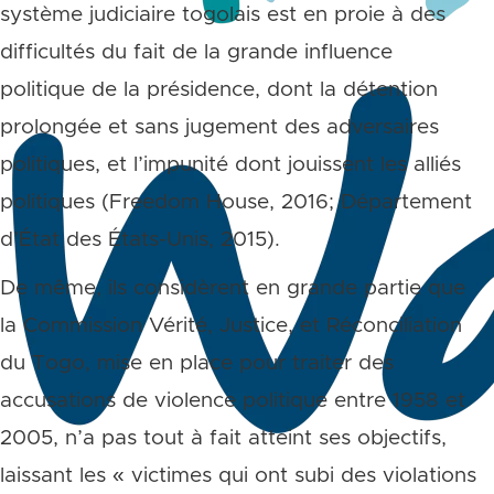
système judiciaire togolais est en proie à des
difficultés du fait de la grande influence
politique de la présidence, dont la détention
prolongée et sans jugement des adversaires
politiques, et l’impunité dont jouissent les alliés
politiques (Freedom House, 2016; Département
d’État des États-Unis, 2015).
De même, ils considèrent en grande partie que
la Commission Vérité, Justice, et Réconciliation
du Togo, mise en place pour traiter des
accusations de violence politique entre 1958 et
2005, n’a pas tout à fait atteint ses objectifs,
laissant les « victimes qui ont subi des violations