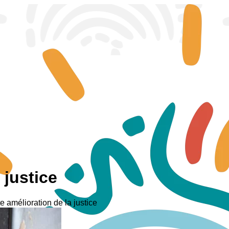
 justice
 amélioration de la justice