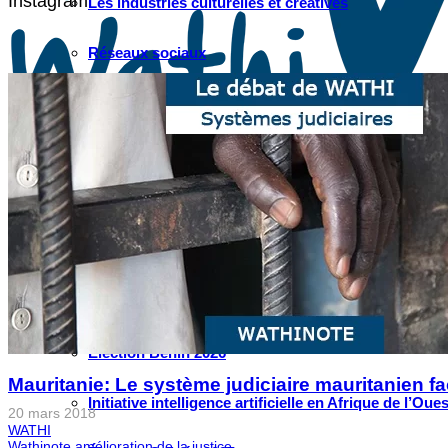
Instagram
Les industries culturelles et créatives
Réseaux sociaux
Les relations entre l’Afrique de l’Ouest et la Chine
Crise Covid-19
Voir tous les débats
INITIATIVES
Initiative villes ouest-africaines : Accra
Élection Bénin 2026
Mauritanie: Le système judiciaire mauritanien fa
Initiative intelligence artificielle en Afrique de l’Oues
20 mars 2018
WATHI
Wathinote amélioration de la justice