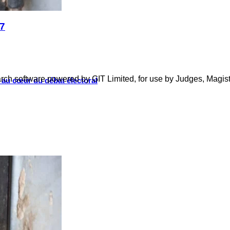
17
arch software powered by GIT Limited, for use by Judges, Magi
s au cœur du débat électoral