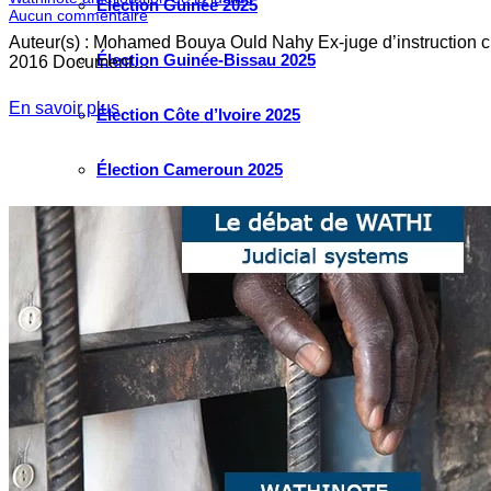
Élection Guinée 2025
Aucun commentaire
Auteur(s) : Mohamed Bouya Ould Nahy Ex-juge d’instruction ch
Élection Guinée-Bissau 2025
2016 Document…
En savoir plus
Élection Côte d’Ivoire 2025
Élection Cameroun 2025
Élection Ghana 2024
Élection Mauritanie 2024
Élection Tchad 2024
Election Nigéria 2023
Les défis liés à l’eau en Afrique de l’Ouest