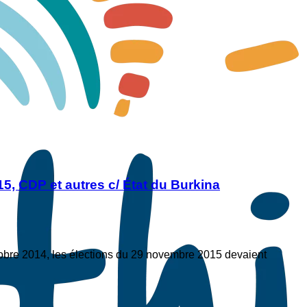
15, CDP et autres c/ État du Burkina
tobre 2014, les élections du 29 novembre 2015 devaient