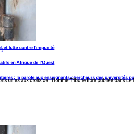
 et lutte contre l’impunité
 !
tifs en Afrique de l’Ouest
ritaires : la parole aux enseignants-chercheurs des universités p
tions unies aux droits de l’Homme Tribune libre publiée dans L