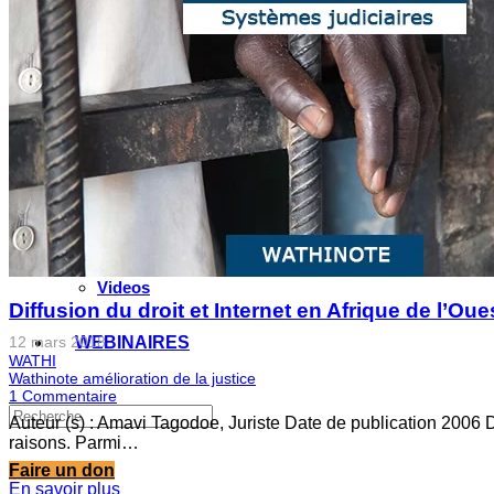
Valorisation de la recherche au Sahel
Entretiens avec les élus locaux
Le partenariat avec l’IRIS
MULTIMÉDIA
Les Voix(es) de WATHI
Videos
Diffusion du droit et Internet en Afrique de l’Oue
12 mars 2018
WEBINAIRES
WATHI
Wathinote amélioration de la justice
1
Commentaire
Auteur (s) : Amavi Tagodoe, Juriste Date de publication 2006 Do
raisons. Parmi…
Faire un don
En savoir plus