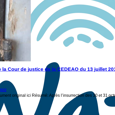
e la Cour de justice de la CEDEAO du 13 juillet 20
2022
ent original ici Résumé: Après l’insurrection des 30 et 31 oc