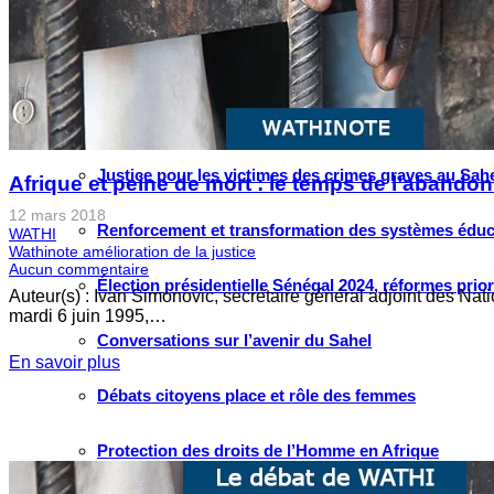
Grand large
Le choix de WATHI
PROJETS
Justice pour les victimes des crimes graves au Sahel
Afrique et peine de mort : le temps de l’abandon
12 mars 2018
Renforcement et transformation des systèmes éduca
WATHI
Wathinote amélioration de la justice
Aucun commentaire
Élection présidentielle Sénégal 2024, réformes prio
Auteur(s) : Ivan Simonovic, secrétaire général adjoint des Na
mardi 6 juin 1995,…
Conversations sur l’avenir du Sahel
En savoir plus
Débats citoyens place et rôle des femmes
Protection des droits de l’Homme en Afrique