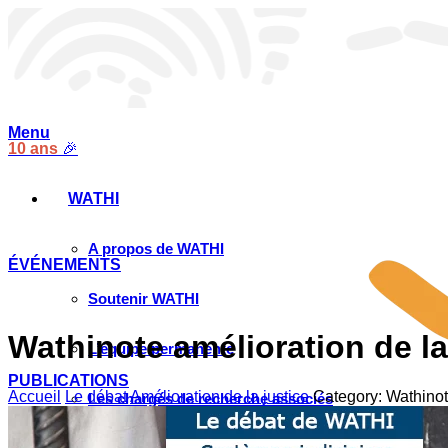
Menu
10 ans
🎉
WATHI
A propos de WATHI
ÉVÉNEMENTS
Soutenir WATHI
Wathinote amélioration de la
L’équipe permanente
PUBLICATIONS
Accueil
Le débat
Amélioration de la justice
Category: Wathinote
Les chargés de recherche associés