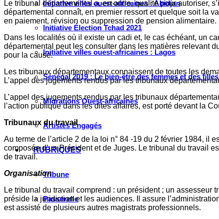
Initiative villes ouest-africaines : Abidjan
Le tribunal départemental a, en outre, qualité pour autoriser, s
départemental connaît, en premier ressort et quelque soit la v
en paiement, révision ou suppression de pension alimentaire.
Initiative Élection Tchad 2021
Dans les localités où il existe un cadi et, le cas échéant, un c
départemental peut les consulter dans les matières relevant du
Initiative villes ouest-africaines : Lagos
pour la cause.
Les tribunaux départementaux connaissent de toutes les demande
Sénégal 2019 : Le bien-être des femmes et des fille
L’appel des jugements rendus par les tribunaux départementaux 
L’appel des jugements rendus par les tribunaux départementaux 
Migrations Ouest-africaines
l’action publique dans les dites affaires, est porté devant la
Tribunaux du travail
Artistes Engagés
Au terme de l’article 2 de la loi n° 84 -19 du 2 février 1984, il
composée d’un Président et de Juges. Le tribunal du travail es
RUBRIQUES
de travail.
Organisation
Tribune
Le tribunal du travail comprend : un président ; un assesseur tra
Passerelle
préside la juridiction et les audiences. Il assure l’administrati
est assisté de plusieurs autres magistrats professionnels.