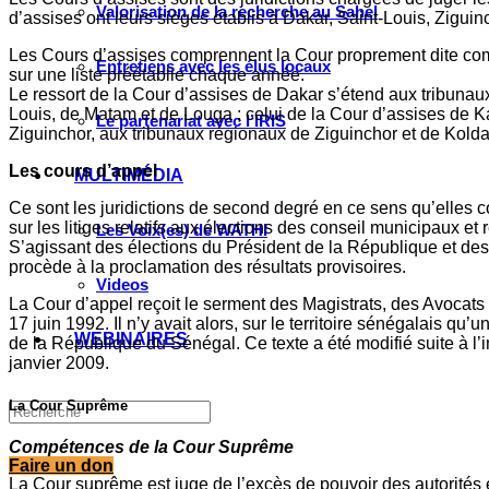
Valorisation de la recherche au Sahel
d’assises ont leurs sièges établis à Dakar, Saint-Louis, Ziguin
Les Cours d’assises comprennent la Cour proprement dite comp
Entretiens avec les élus locaux
sur une liste préétablie chaque année.
Le ressort de la Cour d’assises de Dakar s’étend aux tribunaux
Louis, de Matam et de Louga ; celui de la Cour d’assises de K
Le partenariat avec l’IRIS
Ziguinchor, aux tribunaux régionaux de Ziguinchor et de Kolda
Les cours d’appel
MULTIMÉDIA
Ce sont les juridictions de second degré en ce sens qu’elles c
sur les litiges relatifs aux élections des conseil municipaux
Les Voix(es) de WATHI
S’agissant des élections du Président de la République et des
procède à la proclamation des résultats provisoires.
Videos
La Cour d’appel reçoit le serment des Magistrats, des Avocats 
17 juin 1992. Il n’y avait alors, sur le territoire sénégalais qu
WEBINAIRES
de la République du Sénégal. Ce texte a été modifié suite à l’i
janvier 2009.
La Cour Suprême
Compétences de la Cour Suprême
Faire un don
La Cour suprême est juge de l’excès de pouvoir des autorités 