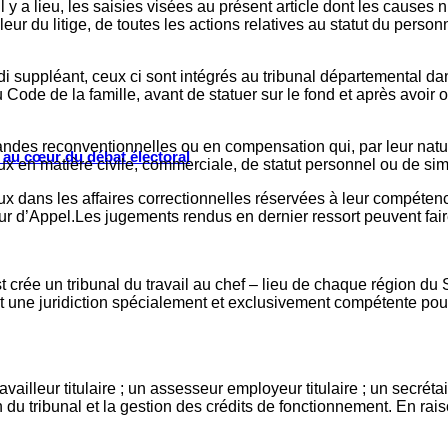
’il y a lieu, les saisies visées au présent article dont les cause
aleur du litige, de toutes les actions relatives au statut du pe
adi suppléant, ceux ci sont intégrés au tribunal départemental da
 Code de la famille, avant de statuer sur le fond et après avoi
s reconventionnelles ou en compensation qui, par leur nature ou
s au cœur du débat électoral
en matière civile, commerciale, de statut personnel ou de simpl
dans les affaires correctionnelles réservées à leur compétence,
 Cour d’Appel.Les jugements rendus en dernier ressort peuvent fa
 est crée un tribunal du travail au chef – lieu de chaque région du 
t une juridiction spécialement et exclusivement compétente pour 
vailleur titulaire ; un assesseur employeur titulaire ; un secrétai
on du tribunal et la gestion des crédits de fonctionnement. En rai