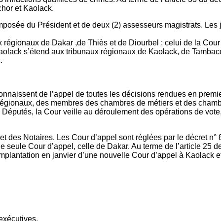
chor et Kaolack.
osée du Président et de deux (2) assesseurs magistrats. Les ju
 régionaux de Dakar ,de Thiès et de Diourbel ; celui de la Cour
aolack s’étend aux tribunaux régionaux de Kaolack, de Tambacoun
.
onnaissent de l’appel de toutes les décisions rendues en premie
 et régionaux, des membres des chambres de métiers et des cham
 Députés, la Cour veille au déroulement des opérations de vote, 
et des Notaires. Les Cour d’appel sont réglées par le décret n°
’une seule Cour d’appel, celle de Dakar. Au terme de l’article 25 
mplantation en janvier d’une nouvelle Cour d’appel à Kaolack et,
exécutives.