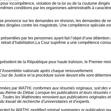
ur incompétence, violation de la loi ou de la coutume dirigés c
es mêmes conditions par les organismes administratifs à caractè
se prononce sur les demandes en révision, les demandes de renv
suites dirigées contre les magistrats. Une compétence spéciale e
ésentées par les personnes ayant fait l’objet d’une détention pr
e retrait d’habilitation.La Cour suprême a une compétence consul
 président de la République pour haute trahison, le Premier mini
l’Assemblée nationale après chaque renouvellement.
 Cour de Justice et la procédure suivie devant elle sont détermin
onnées par WATHI, conformes aux résumés originaux, soit des ve
 au thème du Débat. Lorsque les publications et leurs résumés 
e. Toutes les Wathinotes renvoient aux publications originales e
u travail de recherche d’universitaires et d’experts.
elected by WATHI, modified original summaries or publication quo