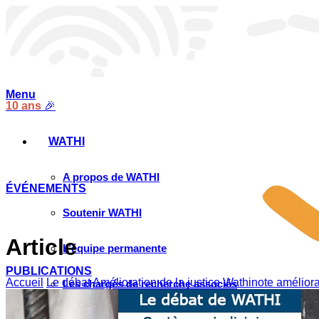
Menu
10 ans
🎉
WATHI
A propos de WATHI
ÉVÉNEMENTS
Soutenir WATHI
Article
L’équipe permanente
PUBLICATIONS
Accueil
Le débat
Amélioration de la justice
Wathinote améliorat
Les chargés de recherche associés