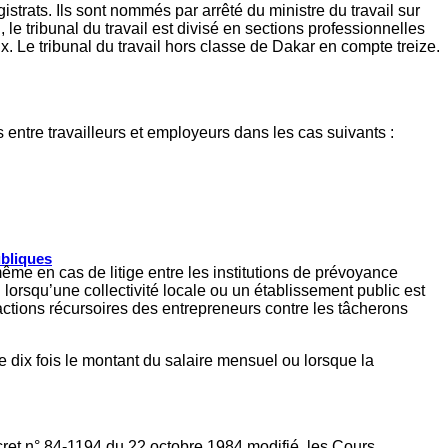
strats. Ils sont nommés par arrêté du ministre du travail sur
le tribunal du travail est divisé en sections professionnelles
 Le tribunal du travail hors classe de Dakar en compte treize.
s entre travailleurs et employeurs dans les cas suivants :
ubliques
même en cas de litige entre les institutions de prévoyance
il lorsqu’une collectivité locale ou un établissement public est
actions récursoires des entrepreneurs contre les tâcherons
se dix fois le montant du salaire mensuel ou lorsque la
écret n° 84-1194 du 22 octobre 1984 modifié, les Cours