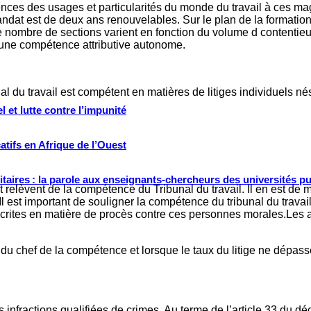
nces des usages et particularités du monde du travail à ces magi
ndat est de deux ans renouvelables. Sur le plan de la formation, 
 nombre de sections varient en fonction du volume d contentieux.
ucune compétence attributive autonome.
al du travail est compétent en matières de litiges individuels né
 et lutte contre l’impunité
tifs en Afrique de l’Ouest
ritaires : la parole aux enseignants-chercheurs des universités p
 relèvent de la compétence du Tribunal du travail. Il en est de 
. Il est important de souligner la compétence du tribunal du trava
escrites en matière de procès contre ces personnes morales.Les 
uf du chef de la compétence et lorsque le taux du litige ne dépas
 infractions qualifiées de crimes. Au terme de l’article 33 du d