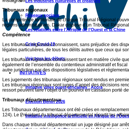
Instagram
Les industries culturelles et créatives
Tribunaux régionaux
Réseaux sociaux
La compétence territoriale de chaque Tribunal Régional couvre 
régions administratives. Dakar dispose d’un Tribunal Région
Les relations entre l’Afrique de l’Ouest et la Chine
Compétence
Crise Covid-19
Les tribunaux régionaux connaissent, sans préjudice des dispo
légales particulières, de tous les délits autres que ceux qui 
Voir tous les débats
Les tribunaux régionaux connaissent tant en matière civile q
également de l’ensemble du contentieux administratif et fiscal
autre juridiction par des dispositions législatives et réglementa
INITIATIVES
Les jugements des tribunaux régionaux sont rendus en premier 
Les tribunaux régionaux sont juges d’appel des décisions ren
Initiative villes ouest-africaines : Accra
ressort peuvent faire l’objet d’un pourvoi en cassation porté 
Tribunaux départementaux
Élection Bénin 2026
Les Tribunaux départementaux ont été crées en remplacement des 
124). Le Président du tribunal départemental répartit les affair
Initiative intelligence artificielle en Afrique de l’Oues
Dans chaque tribunal départemental un juge désigné par arrêté d