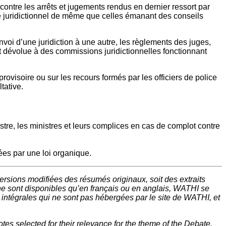
ontre les arrêts et jugements rendus en dernier ressort par
re juridictionnel de même que celles émanant des conseils
oi d’une juridiction à une autre, les règlements des juges,
st dévolue à des commissions juridictionnelles fonctionnant
ovisoire ou sur les recours formés par les officiers de police
tative.
stre, les ministres et leurs complices en cas de complot contre
ées par une loi organique.
rsions modifiées des résumés originaux, soit des extraits
ne sont disponibles qu’en français ou en anglais, WATHI se
t intégrales qui ne sont pas hébergées par le site de WATHI, et
tes selected for their relevance for the theme of the Debate.