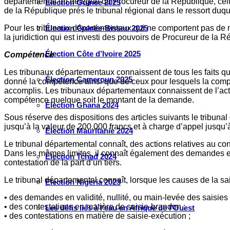
départemental un délégué du Procureur de la République, celui –
Élection Guinée 2025
de la République prés le tribunal régional dans le ressort duqu
Élection Guinée-Bissau 2025
Pour les tribunaux départementaux qui ne comportent pas de mi
la juridiction qui est investi des pouvoirs de Procureur de la
Élection Côte d’Ivoire 2025
Compétence
Les tribunaux départementaux connaissent de tous les faits qual
Élection Cameroun 2025
donné la compétence ainsi que de ceux pour lesquels la comp
accomplis. Les tribunaux départementaux connaissent de l’acti
compétence quelque soit le montant de la demande.
Élection Ghana 2024
Sous réserve des dispositions des articles suivants le tribunal
jusqu’à la valeur de 200.000 francs et à charge d’appel jusqu’
Élection Mauritanie 2024
Le tribunal départemental connaît, des actions relatives au co
Dans les mêmes limites, il connaît également des demandes en a
Élection Tchad 2024
contestation de la part d’un tiers.
Le tribunal départemental connaît, lorsque les causes de la sa
Election Nigéria 2023
• des demandes en validité, nullité, ou main-levée des saisies 
• des contestations en matière de saisie-brandon ;
Les défis liés à l’eau en Afrique de l’Ouest
• des contestations en matière de saisie-exécution ;