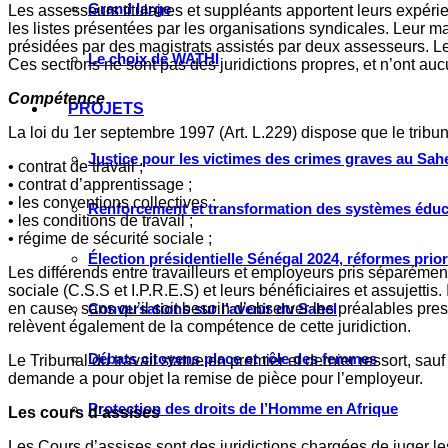
Grand large
Les assesseurs titulaires et suppléants apportent leurs expérie
les listes présentées par les organisations syndicales. Leur ma
présidées par des magistrats assistés par deux assesseurs. Le
Le choix de WATHI
Ces sections ne sont pas des juridictions propres, et n’ont a
Compétence
PROJETS
La loi du 1er septembre 1997 (Art. L.229) dispose que le tribun
Justice pour les victimes des crimes graves au Sahel
• contrat de travail ;
• contrat d’apprentissage ;
• les conventions collectives ;
Renforcement et transformation des systèmes éduca
• les conditions de travail ;
• régime de sécurité sociale ;
Élection présidentielle Sénégal 2024, réformes prio
Les différends entre travailleurs et employeurs pris séparément
sociale (C.S.S et I.P.R.E.S) et leurs bénéficiaires et assujettis
Conversations sur l’avenir du Sahel
en cause, sans qu’il soit besoin d’observer les préalables pr
relèvent également de la compétence de cette juridiction.
Débats citoyens place et rôle des femmes
Le Tribunal du travail statue en premier et dernier ressort, sa
demande a pour objet la remise de pièce pour l’employeur.
Protection des droits de l’Homme en Afrique
Les cours d’assises
Les Cours d’assises sont des juridictions chargées de juger les