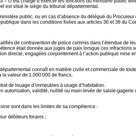
 ci est chargé d’exercer les fonctions du ministère public telles
el est situé le siège du tribunal départemental.
nistère public, ou en cas d’absence du délégué du Procureur de
 République dans les conditions fixées aux articles 36 et 38 du 
ifiés de contravention de police commis dans l’étendue de leur r
étence était donnée aux juges de paix lorsque ces infractions
on directe, engagées conjointement à l’action publique mise en 
 départemental connaît en matière civile et commerciale de toute
à la valeur de 1.000.000 de francs.
ntrat de louage d’immeubles à usage d’habitation.
utorisation, validité, nullité ou main-levée de saisie-gagerie 
isine sont dans les limites de sa compétence :
sur débiteurs forains ;