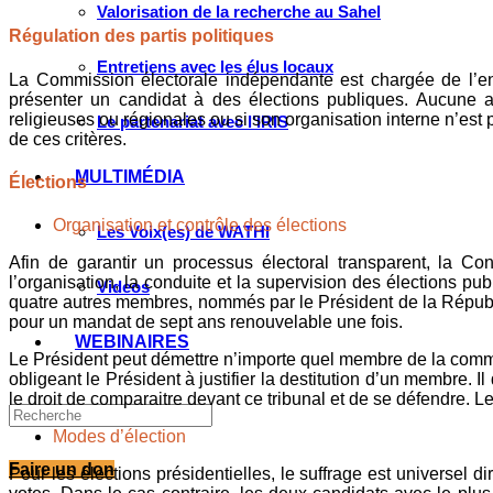
Valorisation de la recherche au Sahel
Régulation des partis politiques
Entretiens avec les élus locaux
La Commission électorale indépendante est chargée de l’enr
présenter un candidat à des élections publiques. Aucune as
religieuses ou régionales ou si son organisation interne n’est
Le partenariat avec l’IRIS
de ces critères.
MULTIMÉDIA
Élections
Organisation et contrôle des élections
Les Voix(es) de WATHI
Afin de garantir un processus électoral transparent, la Co
l’organisation, la conduite et la supervision des élections p
Videos
quatre autres membres, nommés par le Président de la Républi
pour un mandat de sept ans renouvelable une fois.
WEBINAIRES
Le Président peut démettre n’importe quel membre de la commis
obligeant le Président à justifier la destitution d’un membre.
le droit de comparaitre devant ce tribunal et de se défendre.
Modes d’élection
Faire un don
Pour les élections présidentielles, le suffrage est universel d