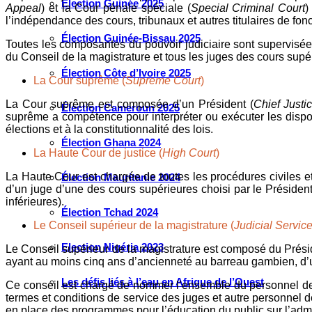
Élection Guinée 2025
Appeal
) et la Cour pénale spéciale (
Special Criminal Court
)
l’indépendance des cours, tribunaux et autres titulaires de fonc
Élection Guinée-Bissau 2025
Toutes les composantes du pouvoir judiciaire sont supervisée
du Conseil de la magistrature et tous les juges des cours su
Élection Côte d’Ivoire 2025
La Cour suprême (
Supreme Court
)
La Cour suprême est composée d’un Président (
Chief Justi
Élection Cameroun 2025
suprême a compétence pour interpréter ou exécuter les disposit
élections et à la constitutionnalité des lois.
Élection Ghana 2024
La Haute Cour de justice (
High Court
)
La Haute Cour est chargée de toutes les procédures civiles e
Élection Mauritanie 2024
d’un juge d’une des cours supérieures choisi par le Président
inférieures).
Élection Tchad 2024
Le Conseil supérieur de la magistrature (
Judicial Servi
Election Nigéria 2023
Le Conseil supérieur de la magistrature est composé du Préside
ayant au moins cinq ans d’ancienneté au barreau gambien, d
Les défis liés à l’eau en Afrique de l’Ouest
Ce conseil est chargé de nommer l’ensemble du personnel des
termes et conditions de service des juges et autre personnel des
en place des programmes pour l’éducation du public sur l’admin