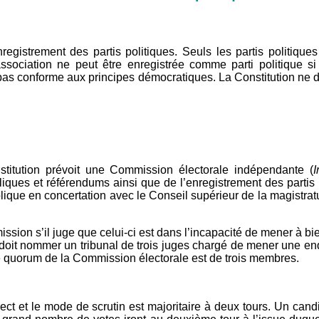
egistrement des partis politiques. Seuls les partis politique
sociation ne peut être enregistrée comme parti politique si 
 pas conforme aux principes démocratiques. La Constitution ne d
nstitution prévoit une Commission électorale indépendante (
I
ubliques et référendums ainsi que de l’enregistrement des part
que en concertation avec le Conseil supérieur de la magistratur
sion s’il juge que celui-ci est dans l’incapacité de mener à bi
 Il doit nommer un tribunal de trois juges chargé de mener une en
 Le quorum de la Commission électorale est de trois membres.
irect et le mode de scrutin est majoritaire à deux tours. Un cand