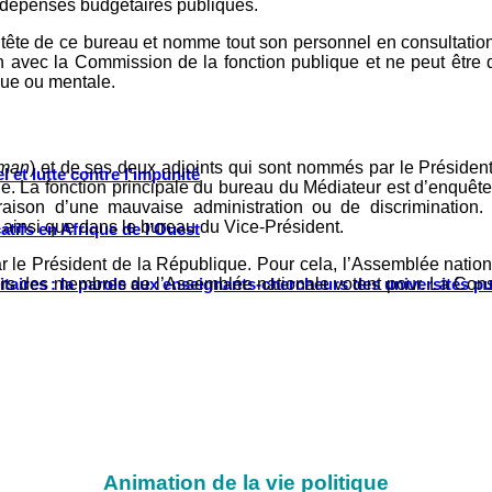
 dépenses budgétaires publiques.
a tête de ce bureau et nomme tout son personnel en consultatio
 avec la Commission de la fonction publique et ne peut être 
que ou mentale.
man
) et de ses deux adjoints qui sont nommés par le Présiden
 et lutte contre l’impunité
le. La fonction principale du bureau du Médiateur est d’enquête
n raison d’une mauvaise administration ou de discrimination
e ainsi que dans le bureau du Vice-Président.
tifs en Afrique de l’Ouest
 le Président de la République. Pour cela, l’Assemblée nationa
ritaires : la parole aux enseignants-chercheurs des universités p
tiers des membres de l’Assemblée nationale votent pour. La Cons
Animation de la vie politique