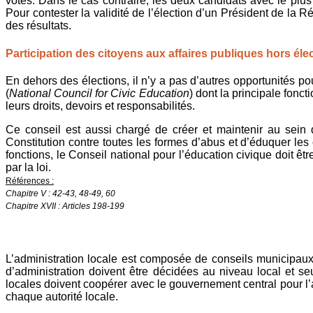
votes. Dans le cas contraire, les deux candidats avec le plus
Pour contester la validité de l’élection d’un Président de la R
des résultats.
Participation des citoyens aux affaires publiques hors éle
En dehors des élections, il n’y a pas d’autres opportunités po
(
National Council for Civic Education
) dont la principale fon
leurs droits, devoirs et responsabilités.
Ce conseil est aussi chargé de créer et maintenir au sein d
Constitution contre toutes les formes d’abus et d’éduquer les
fonctions, le Conseil national pour l’éducation civique doit êt
par la loi.
Références :
Chapitre V : 42-43, 48-49, 60
Chapitre XVII : Articles 198-199
L’administration locale est composée de conseils municipaux
d’administration doivent être décidées au niveau local et se
locales doivent coopérer avec le gouvernement central pour l
chaque autorité locale.