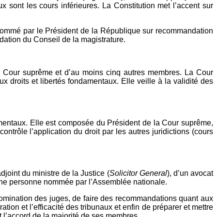
ux sont les cours inférieures. La Constitution met l’accent sur
 nommé par le Président de la République sur recommandation
ation du Conseil de la magistrature.
 la Cour suprême et d’au moins cinq autres membres. La Cour
 droits et libertés fondamentaux. Elle veille à la validité des
damentaux. Elle est composée du Président de la Cour suprême,
rôle l’application du droit par les autres juridictions (cours
oint du ministre de la Justice (
Solicitor General
), d’un avocat
une personne nommée par l’Assemblée nationale.
nomination des juges, de faire des recommandations quant aux
tion et l’efficacité des tribunaux et enfin de préparer et mettre
t l’accord de la majorité de ses membres.