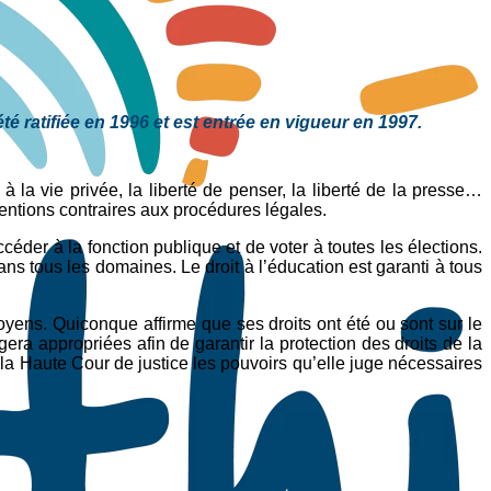
té ratifiée en 1996 et est entrée en vigueur en 1997.
t à la vie privée, la liberté de penser, la liberté de la presse…
tentions contraires aux procédures légales.
ccéder à la fonction publique et de voter à toutes les élections.
s tous les domaines. Le droit à l’éducation est garanti à tous
itoyens. Quiconque affirme que ses droits ont été ou sont sur le
gera appropriées afin de garantir la protection des droits de la
 la Haute Cour de justice les pouvoirs qu’elle juge nécessaires