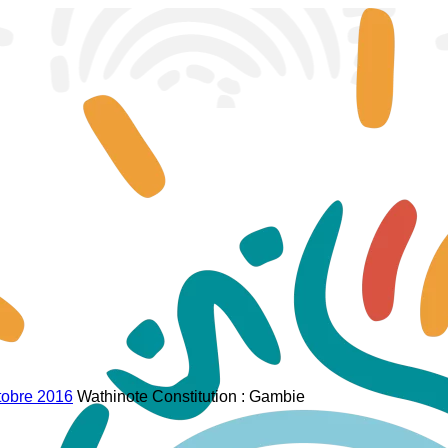
tobre 2016
Wathinote Constitution : Gambie