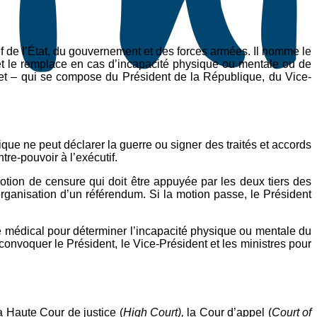
hef de l’État, du gouvernement et des forces armées. Il nomme le
 et le remplace en cas d’incapacité physique ou mentale ou de
et – qui se compose du Président de la République, du Vice-
ique ne peut déclarer la guerre ou signer des traités et accords
tre-pouvoir à l’exécutif.
otion de censure qui doit être appuyée par les deux tiers des
ganisation d’un référendum. Si la motion passe, le Président
é médical pour déterminer l’incapacité physique ou mentale du
convoquer le Président, le Vice-Président et les ministres pour
la Haute Cour de justice (
High Court),
la Cour d’appel (
Court of