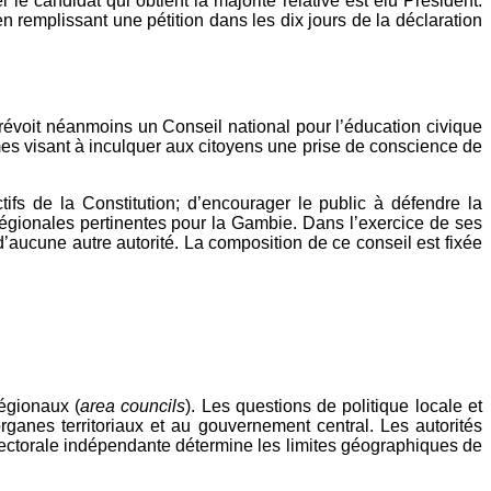
e candidat qui obtient la majorité relative est élu Président.
en remplissant une pétition dans les dix jours de la déclaration
 prévoit néanmoins un Conseil national pour l’éducation civique
mes visant à inculquer aux citoyens une prise de conscience de
ifs de la Constitution; d’encourager le public à défendre la
 régionales pertinentes pour la Gambie. Dans l’exercice de ses
 d’aucune autre autorité. La composition de ce conseil est fixée
régionaux (
area councils
). Les questions de politique locale et
rganes territoriaux et au gouvernement central. Les autorités
lectorale indépendante détermine les limites géographiques de