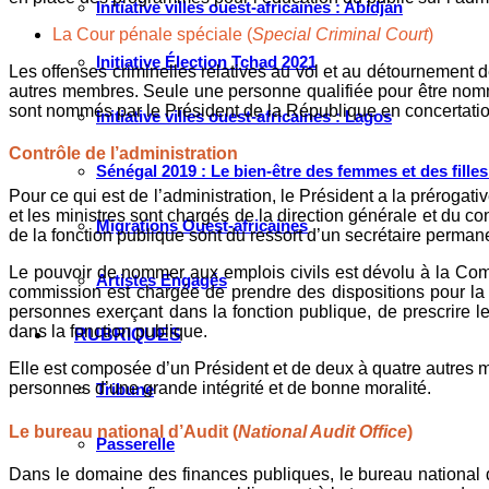
Initiative villes ouest-africaines : Abidjan
La Cour pénale spéciale (
Special Criminal Court
)
Initiative Élection Tchad 2021
Les offenses criminelles relatives au vol et au détournement 
autres membres. Seule une personne qualifiée pour être nom
sont nommés par le Président de la République en concertation
Initiative villes ouest-africaines : Lagos
Contrôle de l’administration
Sénégal 2019 : Le bien-être des femmes et des fille
Pour ce qui est de l’administration, le Président a la prérog
et les ministres sont chargés de la direction générale et du c
Migrations Ouest-africaines
de la fonction publique sont du ressort d’un secrétaire perman
Le pouvoir de nommer aux emplois civils est dévolu à la Com
Artistes Engagés
commission est chargée de prendre des dispositions pour la ge
personnes exerçant dans la fonction publique, de prescrire l
dans la fonction publique.
RUBRIQUES
Elle est composée d’un Président et de deux à quatre autre
personnes d’une grande intégrité et de bonne moralité.
Tribune
Le bureau national d’Audit (
National Audit Office
)
Passerelle
Dans le domaine des finances publiques, le bureau national d