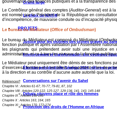
gouvernance des finances publiques et à la transparence des
Grand large
Le Contrôleur général des comptes (
Auditor-General
) est à l
est nommé par le Président de la République en consultation
Le choix de WATHI
d’incompétence, de mauvaise conduite ou d’incapacité physi
PROJETS
Le bureau du Médiateur (
Office of Ombudsman
)
Le bureau du Médiateur est composé du Médiateur (
Ombuds
Justice pour les victimes des crimes graves au Sahel
fonction publique et après validation par l’Assemblée nationa
les plaignants qui prétendent avoir subi une injustice e
administration, et ce à tous les niveaux de la fonction publiqu
Renforcement et transformation des systèmes éduca
Le Médiateur peut uniquement être démis de ses fonctions par
Élection présidentielle Sénégal 2024, réformes prio
d’exercer sa fonction et il est démis uniquement si les deux 
à la direction et au contrôle d’aucune autre autorité que la loi.
Conversations sur l’avenir du Sahel
Références :
Chapitre VI
: Articles 61-67; 70-77; 79-81, 87, 102
Chapitre VIII : Articles 120-122, 125-127, 129-136, 141, 143, 145-148
Débats citoyens place et rôle des femmes
Chapitre IX : Articles 158-160
Chapitre X : Articles 163, 164, 165
Chapitre XI : Articles 170, 172-174
Protection des droits de l’Homme en Afrique