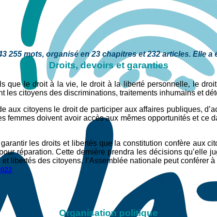
 255 mots, organisé en 23 chapitres et 232 articles. Elle a é
Droits, devoirs et garanties
s que le droit à la vie, le droit à la liberté personnelle, le droi
nt les citoyens des discriminations, traitements inhumains et dé
e aux citoyens le droit de participer aux affaires publiques, d’a
es femmes doivent avoir accès aux mêmes opportunités et ce dan
garantir les droits et libertés que la constitution confère aux c
pour réparation. Cette dernière prendra les décisions qu’elle ju
et libertés des citoyens, l’Assemblée nationale peut conférer à
2022
Organisation politique