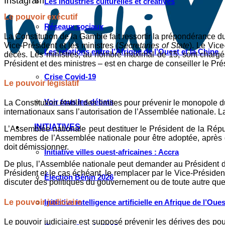
Instagram
Les industries culturelles et créatives
Le pouvoir exécutif
Réseaux sociaux
La Constitution de la Gambie fait ressortir la prépondérance du
Vice-Président et les ministres (
Secretaries of State
). Le Vic
Les relations entre l’Afrique de l’Ouest et la Chine
décès. Les ministres, au nombre maximal de 15, sont chargé
Président et des ministres – est en charge de conseiller le P
Crise Covid-19
Le pouvoir législatif
Voir tous les débats
La Constitution établit des limites pour prévenir le monopole d
internationaux sans l’autorisation de l’Assemblée nationale. La
INITIATIVES
L’Assemblée nationale peut destituer le Président de la Répu
membres de l’Assemblée nationale pour être adoptée, après q
doit démissionner.
Initiative villes ouest-africaines : Accra
De plus, l’Assemblée nationale peut demander au Président 
Président et le cas échéant, le remplacer par le Vice-Présiden
Élection Bénin 2026
discuter des politiques du gouvernement ou de toute autre que
Le pouvoir judiciaire
Initiative intelligence artificielle en Afrique de l’Oues
Le pouvoir judiciaire est supposé prévenir les dérives des pouv