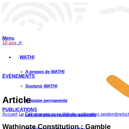
Menu
10 ans
🎉
WATHI
A propos de WATHI
ÉVÉNEMENTS
Soutenir WATHI
Article
L’équipe permanente
PUBLICATIONS
Accueil
Le Débat
ressources débats
wathinotes septembre/oc
Les chargés de recherche associés
Wathinote Constitution : Gambie