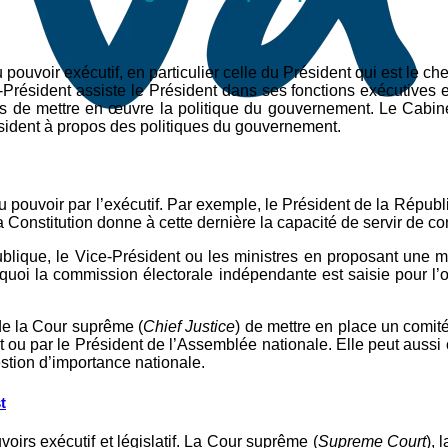
 pouvoir exécutif, en particulier celle du Président qui est le c
e-Président assiste le Président dans ses fonctions exécutives
s de mettre en œuvre la politique du gouvernement. Le Cabin
résident à propos des politiques du gouvernement.
u pouvoir par l’exécutif. Par exemple, le Président de la Républ
 Constitution donne à cette dernière la capacité de servir de con
blique, le Vice-Président ou les ministres en proposant une m
uoi la commission électorale indépendante est saisie pour l’or
de la Cour suprême (
Chief Justice
) de mettre en place un comit
t ou par le Président de l’Assemblée nationale. Elle peut aussi 
stion d’importance nationale.
t
oirs exécutif et législatif. La Cour suprême (
Supreme Court
), 