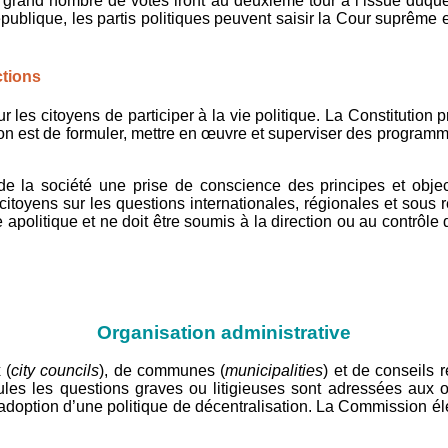
 grand nombre de votes iront au deuxième tour à l’issue duquel l
épublique, les partis politiques peuvent saisir la Cour suprême 
ctions
ur les citoyens de participer à la vie politique. La Constitution
ction est de formuler, mettre en œuvre et superviser des program
e la société une prise de conscience des principes et object
 citoyens sur les questions internationales, régionales et sous
re apolitique et ne doit être soumis à la direction ou au contrôle
Organisation administrative
 (
city councils
), de communes (
municipalities
) et de conseils 
ules les questions graves ou litigieuses sont adressées aux o
’adoption d’une politique de décentralisation. La Commission é