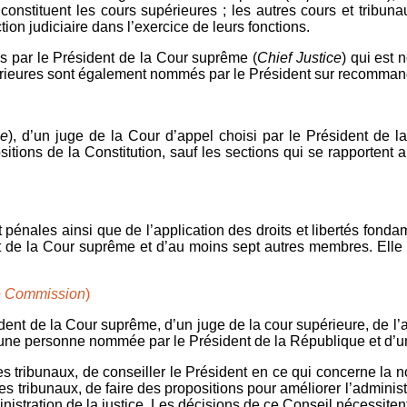
 constituent les cours supérieures ; les autres cours et tribuna
tion judiciaire dans l’exercice de leurs fonctions.
s par le Président de la Cour suprême (
Chief Justice
) qui est
périeures sont également nommés par le Président sur recommand
ce
), d’un juge de la Cour d’appel choisi par le Président de
ions de la Constitution, sauf les sections qui se rapportent aux
t pénales ainsi que de l’application des droits et libertés fon
 de la Cour suprême et d’au moins sept autres membres. Elle cont
ce Commission
)
nt de la Cour suprême, d’un juge de la cour supérieure, de l’adj
’une personne nommée par le Président de la République et d’
 tribunaux, de conseiller le Président en ce qui concerne la 
 tribunaux, de faire des propositions pour améliorer l’administra
istration de la justice. Les décisions de ce Conseil nécessiten