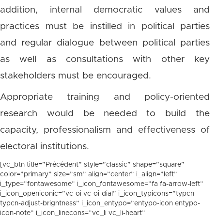
addition, internal democratic values and
practices must be instilled in political parties
and regular dialogue between political parties
as well as consultations with other key
stakeholders must be encouraged.
Appropriate training and policy-oriented
research would be needed to build the
capacity, professionalism and effectiveness of
electoral institutions.
[vc_btn title=”Précédent” style=”classic” shape=”square”
color=”primary” size=”sm” align=”center” i_align=”left”
i_type=”fontawesome” i_icon_fontawesome=”fa fa-arrow-left”
i_icon_openiconic=”vc-oi vc-oi-dial” i_icon_typicons=”typcn
typcn-adjust-brightness” i_icon_entypo=”entypo-icon entypo-
icon-note” i_icon_linecons=”vc_li vc_li-heart”