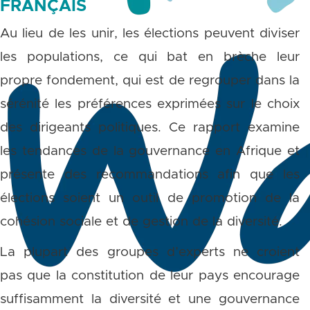
FRANÇAIS
Au lieu de les unir, les élections peuvent diviser
les populations, ce qui bat en brèche leur
propre fondement, qui est de regrouper dans la
sérénité les préférences exprimées sur le choix
des dirigeants politiques. Ce rapport examine
les tendances de la gouvernance en Afrique et
présente des recommandations afin que les
élections soient un outil de promotion de la
cohésion sociale et de gestion de la diversité.
La plupart des groupes d’experts ne croient
pas que la constitution de leur pays encourage
suffisamment la diversité et une gouvernance