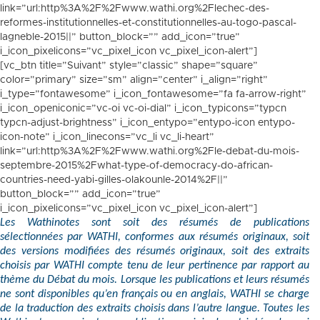
link=”url:http%3A%2F%2Fwww.wathi.org%2Flechec-des-
reformes-institutionnelles-et-constitutionnelles-au-togo-pascal-
lagneble-2015||” button_block=”” add_icon=”true”
i_icon_pixelicons=”vc_pixel_icon vc_pixel_icon-alert”]
[vc_btn title=”Suivant” style=”classic” shape=”square”
color=”primary” size=”sm” align=”center” i_align=”right”
i_type=”fontawesome” i_icon_fontawesome=”fa fa-arrow-right”
i_icon_openiconic=”vc-oi vc-oi-dial” i_icon_typicons=”typcn
typcn-adjust-brightness” i_icon_entypo=”entypo-icon entypo-
icon-note” i_icon_linecons=”vc_li vc_li-heart”
link=”url:http%3A%2F%2Fwww.wathi.org%2Fle-debat-du-mois-
septembre-2015%2Fwhat-type-of-democracy-do-african-
countries-need-yabi-gilles-olakounle-2014%2F||”
button_block=”” add_icon=”true”
i_icon_pixelicons=”vc_pixel_icon vc_pixel_icon-alert”]
Les Wathinotes sont soit des résumés de publications
sélectionnées par WATHI, conformes aux résumés originaux, soit
des versions modifiées des résumés originaux, soit des extraits
choisis par WATHI compte tenu de leur pertinence par rapport au
thème du Débat du mois. Lorsque les publications et leurs résumés
ne sont disponibles qu’en français ou en anglais, WATHI se charge
de la traduction des extraits choisis dans l’autre langue. Toutes les