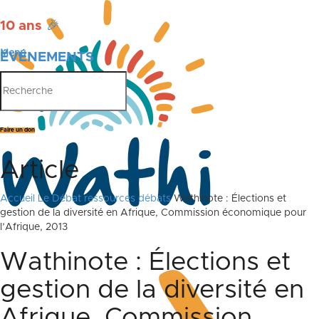
10 ans
🎉
Menu
ÉVÉNEMENTS
PUBLICATIONS
Faire un don
Article
Accueil
Le Débat
ressources débats
Wathinote : Élections et
gestion de la diversité en Afrique, Commission économique pour
l’Afrique, 2013
Wathinote : Élections et
gestion de la diversité en
Afrique, Commission