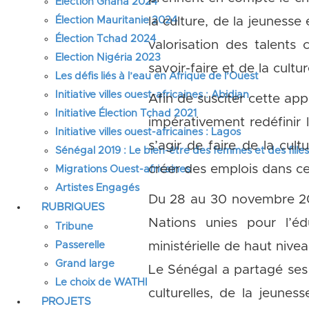
Élection Ghana 2024
Élection Mauritanie 2024
la culture, de la jeunesse
Élection Tchad 2024
valorisation des talents
Election Nigéria 2023
savoir-faire et de la cultur
Les défis liés à l’eau en Afrique de l’Ouest
Initiative villes ouest-africaines : Abidjan
Afin de susciter cette app
Initiative Élection Tchad 2021
impérativement redéfinir l
Initiative villes ouest-africaines : Lagos
s’agir de faire de la cult
Sénégal 2019 : Le bien-être des femmes et des fille
créer des emplois dans ce
Migrations Ouest-africaines
Artistes Engagés
Du 28 au 30 novembre 201
RUBRIQUES
Nations unies pour l’é
Tribune
Passerelle
ministérielle de haut nive
Grand large
Le Sénégal a partagé ses 
Le choix de WATHI
culturelles, de la jeunes
PROJETS