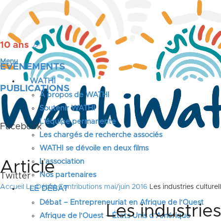
10 ans
🎉
Menu
ÉVÉNEMENTS
WATHI
PUBLICATIONS
A propos de WATHI
Soutenir WATHI
L’équipe permanente
Facebook
Les chargés de recherche associés
WATHI se dévoile en deux films
L’association
Article
Nos partenaires
Twitter
Accueil
Le Débat
Contributions mai/juin 2016
Les industries culture
LE DÉBAT
Débat – Entrepreneuriat en Afrique de l’Ouest
Les industries
Afrique de l’Ouest – États Unis d’Amérique