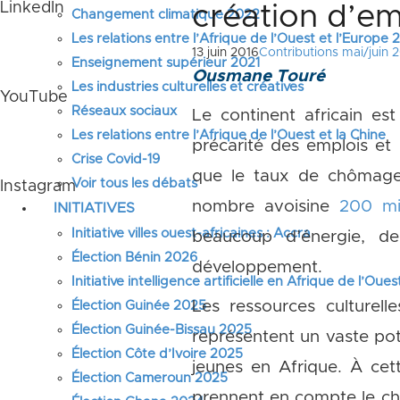
LinkedIn
création d’em
Changement climatique 2022
Les relations entre l’Afrique de l’Ouest et l’Europe
13 juin 2016
Contributions mai/juin 
Enseignement supérieur 2021
Ousmane Touré
Les industries culturelles et créatives
YouTube
Réseaux sociaux
Le continent africain est
Les relations entre l’Afrique de l’Ouest et la Chine
précarité des emplois et
Crise Covid-19
que le taux de chômage e
Voir tous les débats
Instagram
nombre avoisine
200 mil
INITIATIVES
Initiative villes ouest-africaines : Accra
beaucoup d’énergie, de
Élection Bénin 2026
développement.
Initiative intelligence artificielle en Afrique de l’Oues
Les ressources culturell
Élection Guinée 2025
Élection Guinée-Bissau 2025
représentent un vaste pot
Élection Côte d’Ivoire 2025
jeunes en Afrique. À cet
Élection Cameroun 2025
prennent en compte le ch