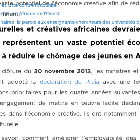
vaste potentiel de l’économie créative afin de ré
 et lutte contre l’impunité
ntinent.
tifs en Afrique de l’Ouest
itaires : la parole aux enseignants-chercheurs des universités 
urelles et créatives africaines devra
es représentent un vaste potentiel éc
 à réduire le chômage des jeunes en A
 clôture du
30 novembre 2013
, les ministres e
ont adopté la
déclaration
de Praia
avec une feu
ions prioritaires pour les quatre années suivante
l’engagement de mettre en œuvre ladite déclar
otes dans l’économie créative. Ils ont notamment 
turelle.
savoir comment améliorer l’employabilité des 