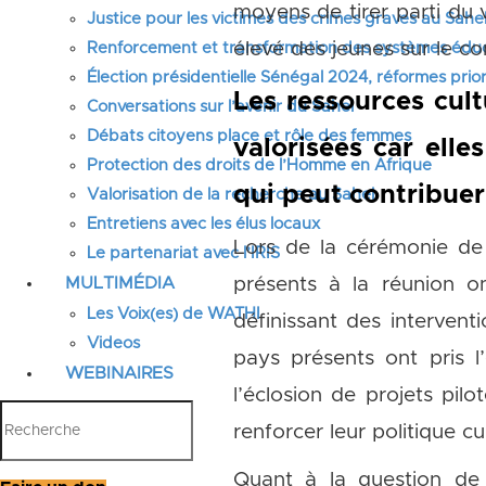
moyens de tirer parti du 
Justice pour les victimes des crimes graves au Sahel
élevé des jeunes sur le co
Renforcement et transformation des systèmes éduca
Élection présidentielle Sénégal 2024, réformes prior
Les ressources cult
Conversations sur l’avenir du Sahel
Débats citoyens place et rôle des femmes
valorisées car ell
Protection des droits de l’Homme en Afrique
qui peut contribuer
Valorisation de la recherche au Sahel
Entretiens avec les élus locaux
Lors de la cérémonie de
Le partenariat avec l’IRIS
MULTIMÉDIA
présents à la réunion 
Les Voix(es) de WATHI
définissant des intervent
Videos
pays présents ont pris 
WEBINAIRES
l’éclosion de projets pil
renforcer leur politique cul
Quant à la question de 