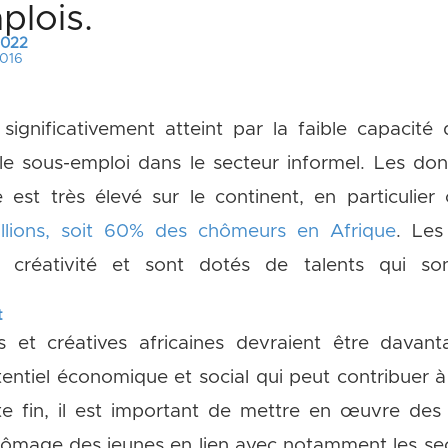
plois.
 2022
2016
 significativement atteint par la faible capacité
 le sous-emploi dans le secteur informel. Les d
st très élevé sur le continent, en particulier 
lions, soit 60% des chômeurs en Afrique
. Les
 créativité et sont dotés de talents qui so
t
es et créatives africaines devraient être davant
entiel économique et social qui peut contribuer 
te fin, il est important de mettre en œuvre des 
ômage des jeunes en lien avec notamment les sec