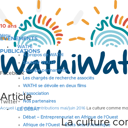
10 ans
🎉
Menu
ÉVÉNEMENTS
WATHI
PUBLICATIONS
A propos de WATHI
Soutenir WATHI
L’équipe permanente
Facebook
Les chargés de recherche associés
WATHI se dévoile en deux films
L’association
Article
Nos partenaires
Twitter
Accueil
Le Débat
Contributions mai/juin 2016
La culture comme mote
LE DÉBAT
Débat – Entrepreneuriat en Afrique de l’Ouest
La culture co
Afrique de l’Ouest – États Unis d’Amérique