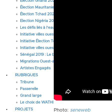
Élection Ghana 2024
Élection Mauritanie 2024
Élection Tchad 2024
Election Nigéria 2023
Les défis liés à l’eau en Afrique de l’Ouest
Initiative villes ouest-africaines : Abidjan
Initiative Élection Tchad 2021
Initiative villes ouest-africaines : Lagos
Sénégal 2019 : Le bien-être des femmes et des fille
Migrations Ouest-africaines
Artistes Engagés
RUBRIQUES
Tribune
Passerelle
Grand large
Le choix de WATHI
PROJETS
Photo:
seneweb