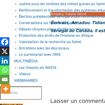
Justice pour les victimes des crimes graves au Sahel
Renforcement et transformation des systèmes éduca
Amadou Tidiane Wone
Élection présidentielle Sénégal 2024, réformes prior
Écrivain, Amadou Tidia
Conversations sur l’avenir du Sahel
Débats citoyens place et rôle des femmes
Sénégal au Canada. Il es
Protection des droits de l’Homme en Afrique
Valorisation de la recherche au Sahel
Entretiens avec les élus locaux
Le partenariat avec l’IRIS
MULTIMÉDIA
Les Voix(es) de WATHI
Videos
WEBINAIRES
Laisser un commenta