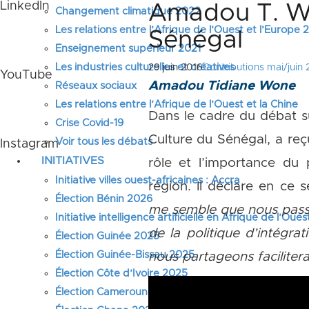
LinkedIn
Amadou T. Won
Changement climatique 2022
Les relations entre l’Afrique de l’Ouest et l’Europe
Sénégal
Enseignement supérieur 2021
Les industries culturelles et créatives
29 juin 2016
Contributions mai/juin 
YouTube
Amadou Tidiane Wone
Réseaux sociaux
Les relations entre l’Afrique de l’Ouest et la Chine
Dans le cadre du débat s
Crise Covid-19
Culture du Sénégal, a reç
Voir tous les débats
Instagram
INITIATIVES
rôle et l’importance du 
Initiative villes ouest-africaines : Accra
région. Il déclare en ce 
Élection Bénin 2026
me semble que nous passo
Initiative intelligence artificielle en Afrique de l’Oues
de la politique d’intégrat
Élection Guinée 2025
Élection Guinée-Bissau 2025
nous partageons facilitera
Élection Côte d’Ivoire 2025
Élection Cameroun 2025