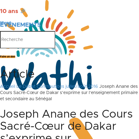
10 ans
🎉
Menu
ÉVÉNEMENTS
PUBLICATIONS
Faire un don
Article
Accueil
Le Débat
Contributions juillet/août 2016
Joseph Anane des
Cours Sacré-Cœur de Dakar s’exprime sur l’enseignement primaire
et secondaire au Sénégal
Joseph Anane des Cours
Sacré-Cœur de Dakar
s’exprime sur