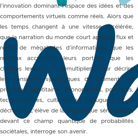
l’innovation dominant l’espace des idées et des
comportements virtuels comme réels. Alors que
les temps changent à une vitesse accélérée,
que la narration du monde court après le flux et
reflux de mégabytes d’informations, que les
réseaux accroissent leurs portées, que les
champs lexicaux se démultiplient pour décrire
les transitions systémiques du moment, les
processus identitaires, économiques, politiques,
technologiques, culturels, se conjuguent et se
déchirent. L’élève de la République sénégalaise,
devant ce champ quantique de probabilités
sociétales, interroge son avenir.