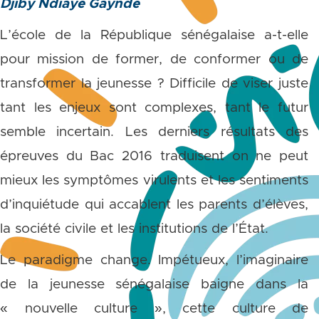
Djiby Ndiaye Gaynde
L’école de la République sénégalaise a-t-elle
pour mission de former, de conformer ou de
transformer la jeunesse ? Difficile de viser juste
tant les enjeux sont complexes, tant le futur
semble incertain. Les derniers résultats des
épreuves du Bac 2016 traduisent on ne peut
mieux les symptômes virulents et les sentiments
d’inquiétude qui accablent les parents d’élèves,
la société civile et les institutions de l’État.
Le paradigme change. Impétueux, l’imaginaire
de la jeunesse sénégalaise baigne dans la
« nouvelle culture », cette culture de