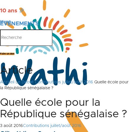
10 ans
🎉
Menu
ÉVÉNEMENTS
PUBLICATIONS
Faire un don
Article
Accueil
Le Débat
Contributions juillet/août 2016
Quelle école pour
la République sénégalaise ?
Quelle école pour la
République sénégalaise ?
3 août 2016
Contributions juillet/août 2016