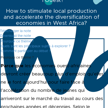
l’Ouest?
How to stimulate local production
and accelerate the diversification of
economies in West Africa?
Télécharger la note
Download the note
Pourquoi ce thème ?
Quels sont les principaux sujets à explorer ?
Comment participer au débat ?
Pourquoi ce thème ?
Parce que
les économies ouest-africaines
devront créer beaucoup plus d’emplois qu’elles
ne le font aujourd’hui pour faire face à
l’accélération du nombre de jeunes qui
arriveront sur le marché du travail au cours des
prochaines années et décennies. Selon le