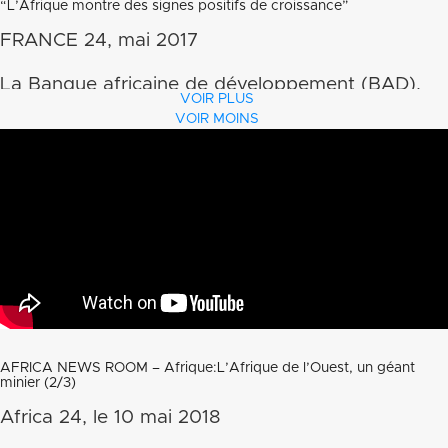
“L’Afrique montre des signes positifs de croissance”
FRANCE 24, mai 2017
La Banque africaine de développement (BAD),
VOIR PLUS
l’Organisation de coopération et de
VOIR MOINS
développement économique (OCDE) et le
Programme des Nations unies pour le
développement (PNUD) viennent de publier
l’édition 2017 des « Perspectives économiques
en Afrique », avec un mot d’ordre : libérer le
potentiel des entrepreneurs. Ali Laïdi fait le
point avec Federico Bonaglia, directeur adjoint
AFRICA NEWS ROOM – Afrique:L’Afrique de l’Ouest, un géant
minier (2/3)
du centre de développement de l’OCDE
Africa 24, le 10 mai 2018