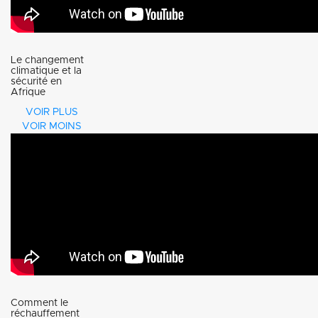
Le changement
climatique et la
sécurité en
Afrique
VOIR PLUS
VOIR MOINS
Comment le
réchauffement