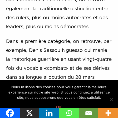
également la traditionnelle distinction entre
des rulers, plus ou moins autocrates et des
leaders, plus ou moins démocrates.
Dans la première catégorie, on retrouve, par
exemple, Denis Sassou Nguesso qui manie
la rhétorique guerrière en usant vingt-quatre
fois du vocable «combat» et de ses dérivés
dans sa longue allocution du 28 mars
dernier, le tout à grands coups d’anaphores
Nous utilisons des cookies pour vous garantir la meilleure
expérience sur notre site web. Si vous continuez à utiliser ce
performatives («Nous allons tous
site, nous supposerons que vous en êtes satisfait.
combattre»). Signe d’impuissance face aux
OK
épreuves à venir?