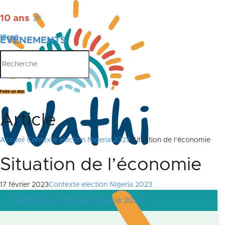
10 ans
🎉
Menu
ÉVÉNEMENTS
PUBLICATIONS
Faire un don
Article
Accueil
Contexte election Nigeria 2023
Situation de l’économie
Situation de l’économie
17 février 2023
Contexte election Nigeria 2023
Wathinote économie Nigeria 2023