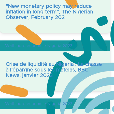
“New monetary policy may reduce
inflation in long term”, The Nigerian
Observer, February 202
Wathinote économie Nigeria 2023
Crise de liquidité au Nigeria : La chasse
à l’épargne sous les matelas, BBC
News, janvier 2023
Wathinote économie Nigeria 2023