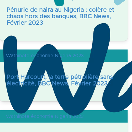
Pénurie de naira au Nigeria : colère et
chaos hors des banques, BBC News,
Février 2023
Wathinote économie Nigeria 2023
Port Harcourt, la terre pétrolière sans
électricité, BBC News, Février 2023
Wathinote économie Nigeria 2023