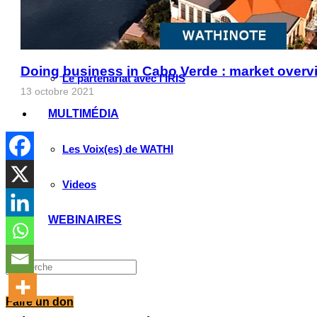
Valorisation de la recherche au Sahel
Entretiens avec les élus locaux
Doing business in Cabo Verde : market overvi
Le partenariat avec l’IRIS
13 octobre 2021
MULTIMÉDIA
Les Voix(es) de WATHI
Videos
WEBINAIRES
Faire un don