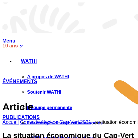
Menu
10 ans
🎉
WATHI
A propos de WATHI
ÉVÉNEMENTS
Soutenir WATHI
Article
L’équipe permanente
PUBLICATIONS
Accueil
Contexte élection Cap-Vert 2021
La situation économ
Les chargés de recherche associés
La situation économique du Cap-Vert