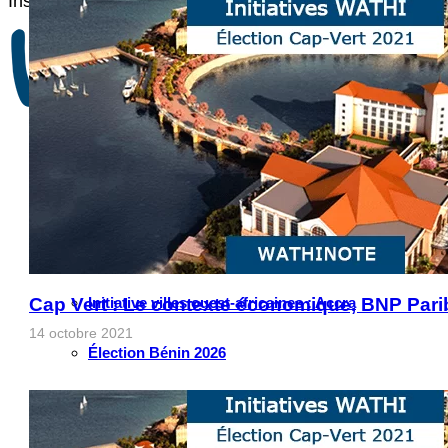
Instagram
Les industries culturelles et créatives
Réseaux sociaux
Les relations entre l’Afrique de l’Ouest et la Chine
Crise Covid-19
Voir tous les débats
INITIATIVES
Cap Vert : Le contexte économique, BNP Par
Initiative villes ouest-africaines : Accra
14 octobre 2021
Élection Bénin 2026
Initiative intelligence artificielle en Afrique de l’Oues