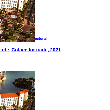
s au cœur du débat électoral
rde, Coface for trade, 2021