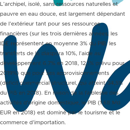
L’archipel, isolé, sans ressources naturelles et
pauvre en eau douce, est largement dépendant
de l’extérieur tant pour ses ressources
financières (sur les trois dernières années, les
IDE représentent en moyenne 3% du PIB, les
transferts de la diaspora 10%, l’aide au
développement 6,7% en 2018, 12,1% prévu pour
2019%) que pour ses approvisionnements
(déficit commercial structurel, qui atteint 34,5%
du PIB en 2018). En raison de la faiblesse des
activités d’origine domestique, le PIB (1,68 Md
EUR en 2018) est dominé par le tourisme et le
commerce d’importation.