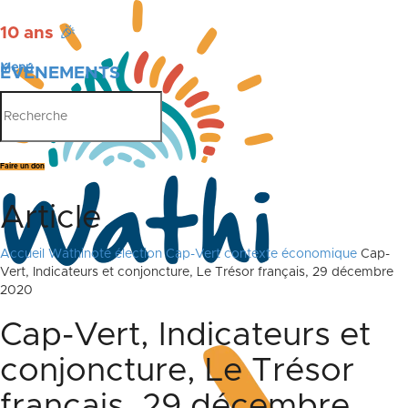
10 ans
🎉
Menu
ÉVÉNEMENTS
PUBLICATIONS
Faire un don
Article
Accueil
Wathinote élection Cap-Vert contexte économique
Cap-
Vert, Indicateurs et conjoncture, Le Trésor français, 29 décembre
2020
Cap-Vert, Indicateurs et
conjoncture, Le Trésor
français, 29 décembre