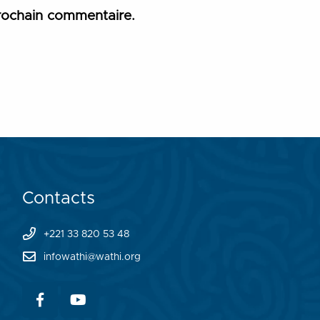
rochain commentaire.
Contacts
+221 33 820 53 48
infowathi@wathi.org