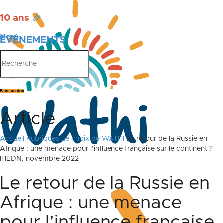
10 ans
🎉
Menu
ÉVÉNEMENTS
PUBLICATIONS
Faire un don
Article
Accueil
Rubriques
Le choix de WATHI
Le retour de la Russie en
Afrique : une menace pour l’influence française sur le continent ?
IHEDN, novembre 2022
Le retour de la Russie en
Afrique : une menace
pour l’influence française