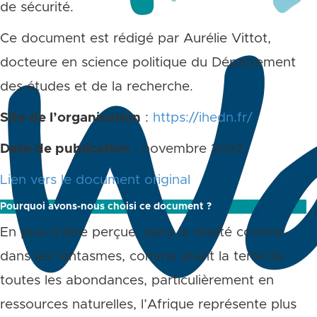
de sécurité.
Ce document est rédigé par Aurélie Vittot,
docteure en science politique du Département
des études et de la recherche.
Site de l’organisation
:
https://ihedn.fr/
Date de publication
: novembre 2022
Lien vers le document original
Pourquoi avons-nous choisi ce document ?
En plus d’être perçue, dans la réalité comme
dans les fantasmes, comme étant la terre de
toutes les abondances, particulièrement en
ressources naturelles, l’Afrique représente plus