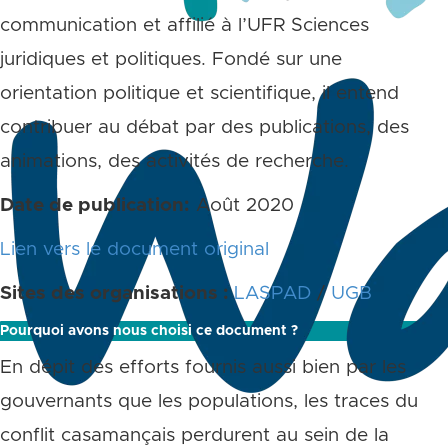
communication et affilié à l’UFR Sciences
juridiques et politiques. Fondé sur une
orientation politique et scientifique, il entend
contribuer au débat par des publications, des
animations, des activités de recherche.
Date de publication:
Août 2020
Lien vers le document original
Sites des organisations :
LASPAD
/
UGB
Pourquoi avons nous choisi ce document ?
En dépit des efforts fournis aussi bien par les
gouvernants que les populations, les traces du
conflit casamançais perdurent au sein de la