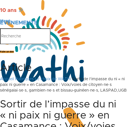
10 ans
🎉
Menu
ÉVÉNEMENTS
PUBLICATIONS
Faire un don
Article
Accueil
Rubriques
Le choix de WATHI
Sortir de l’impasse du ni « ni
paix ni guerre » en Casamance : Voix/voies de citoyen·ne·s
sénégalai·se·s, gambien·ne·s et bissau-guinéen·ne·s, LASPAD,UGB
Sortir de l’impasse du ni
« ni paix ni guerre » en
Casamance : Voix/voies