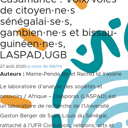
de citoyen·ne·s
sénégalai·se·s,
gambien·ne·s et bissau-
guinéen·ne·s,
LASPAD,UGB
27 août 2020
Le choix de WATHI
Auteurs :
Mame-Penda Ba et Rachid Id Yassine
Le laboratoire d’analyse des sociétés et
pouvoirs / Afrique – Diasporas (LASPAD) est
un laboratoire de recherche de l’Université
Gaston Berger de Saint-Louis du Sénégal,
rattaché à l’UFR Civilisation, religions, arts et