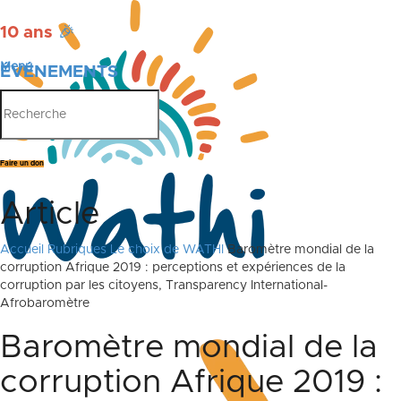
10 ans
🎉
Menu
ÉVÉNEMENTS
PUBLICATIONS
Faire un don
Article
Accueil
Rubriques
Le choix de WATHI
Baromètre mondial de la
corruption Afrique 2019 : perceptions et expériences de la
corruption par les citoyens, Transparency International-
Afrobaromètre
Baromètre mondial de la
corruption Afrique 2019 :