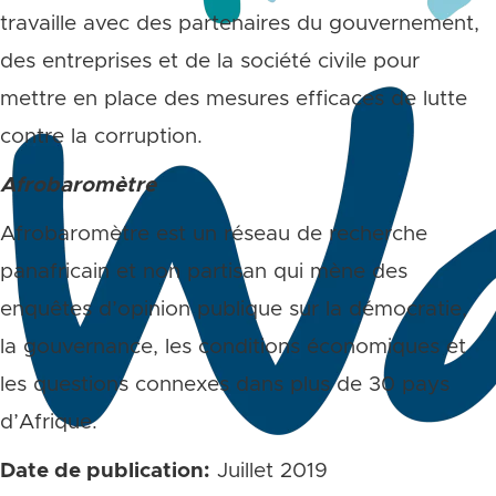
travaille avec des partenaires du gouvernement,
des entreprises et de la société civile pour
mettre en place des mesures efficaces de lutte
contre la corruption.
Afrobaromètre
Afrobaromètre est un réseau de recherche
panafricain et non partisan qui mène des
enquêtes d’opinion publique sur la démocratie,
la gouvernance, les conditions économiques et
les questions connexes dans plus de 30 pays
d’Afrique.
Date de publication:
Juillet 2019