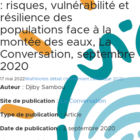
: risques, vulnérabilité et
résilience des
populations face à la
montée des eaux, La
Conversation, septembre
2020
17 mai 2022
Wathinotes débat changement climatique 2022
Auteur
: Djiby Sambou
Site de publication
:
La Conversation
Type de publication
: Article
Date de publication
: 3 septembre 2020