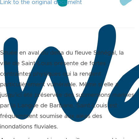
Link to the original document
Située en aval du delta du fleuve Sénégal, la
ville de Saint-Louis présente de fortes
contraintes physiques qui la rendent
particulièrement vulnérable. Même si elle a
jusqu’ici été préservée des submersions marines
par la Langue de Barbarie, Saint-Louis est
fréquemment soumise aux aléas des
inondations fluviales.