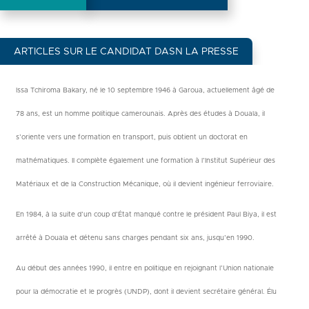
ARTICLES SUR LE CANDIDAT DASN LA PRESSE
Issa Tchiroma Bakary, né le 10 septembre 1946 à Garoua, actuellement âgé de
78 ans, est un homme politique camerounais. Après des études à Douala, il
s’oriente vers une formation en transport, puis obtient un doctorat en
mathématiques. Il complète également une formation à l’Institut Supérieur des
Matériaux et de la Construction Mécanique, où il devient ingénieur ferroviaire.
En 1984, à la suite d’un coup d’État manqué contre le président Paul Biya, il est
arrêté à Douala et détenu sans charges pendant six ans, jusqu’en 1990.
Au début des années 1990, il entre en politique en rejoignant l’Union nationale
pour la démocratie et le progrès (UNDP), dont il devient secrétaire général. Élu