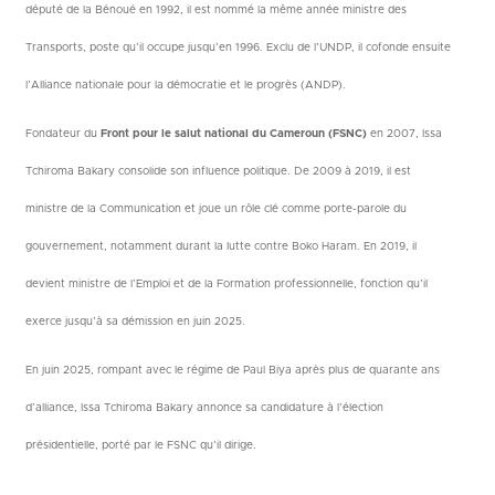
député de la Bénoué en 1992, il est nommé la même année ministre des
Transports, poste qu’il occupe jusqu’en 1996. Exclu de l’UNDP, il cofonde ensuite
l’Alliance nationale pour la démocratie et le progrès (ANDP).
Fondateur du
Front pour le salut national du Cameroun (FSNC)
en 2007, Issa
Tchiroma Bakary consolide son influence politique. De 2009 à 2019, il est
ministre de la Communication et joue un rôle clé comme porte-parole du
gouvernement, notamment durant la lutte contre Boko Haram. En 2019, il
devient ministre de l’Emploi et de la Formation professionnelle, fonction qu’il
exerce jusqu’à sa démission en juin 2025.
En juin 2025, rompant avec le régime de Paul Biya après plus de quarante ans
d’alliance, Issa Tchiroma Bakary annonce sa candidature à l’élection
présidentielle, porté par le FSNC qu’il dirige.