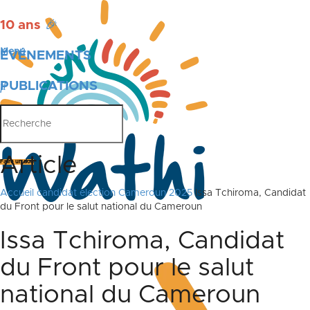
10 ans
🎉
Menu
ÉVÉNEMENTS
PUBLICATIONS
Article
Faire un don
Accueil
candidat election Cameroun 2025
Issa Tchiroma, Candidat
du Front pour le salut national du Cameroun
Issa Tchiroma, Candidat
du Front pour le salut
national du Cameroun