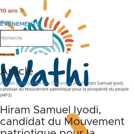
10 ans
🎉
Menu
ÉVÉNEMENTS
PUBLICATIONS
Faire un don
Article
Accueil
candidat election Cameroun 2025
Hiram Samuel Iyodi,
candidat du Mouvement patriotique pour la prospérité du peuple
(MP3)
Hiram Samuel Iyodi,
candidat du Mouvement
patriotique pour la