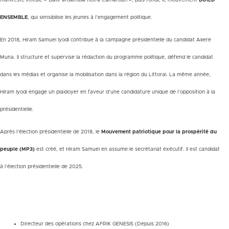
manifeste intitulé
« Bâtir ensemble notre Cameroun »
, puis fonde le mouvement
BUILD
ENSEMBLE
, qui sensibilise les jeunes à l’engagement politique.
En 2018, Hiram Samuel Iyodi contribue à la campagne présidentielle du candidat Akere
Muna. Il structure et supervise la rédaction du programme politique, défend le candidat
dans les médias et organise la mobilisation dans la région du Littoral. La même année,
Hiram Iyodi engage un plaidoyer en faveur d’une candidature unique de l’opposition à la
présidentielle.
Après l’élection présidentielle de 2018, le
Mouvement patriotique pour la prospérité du
peuple (MP3)
est créé, et Hiram Samuel en assume le secrétariat exécutif. Il est candidat
à l’élection présidentielle de 2025.
Directeur des opérations chez AFRIK GENESIS (Depuis 2016)