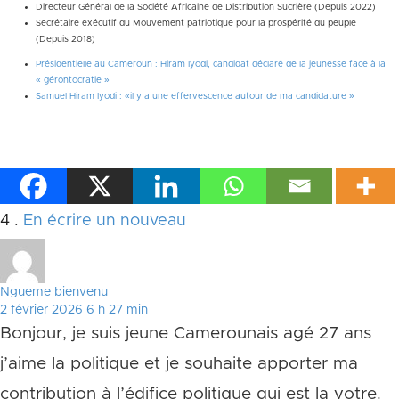
Directeur Général de la Société Africaine de Distribution Sucrière (Depuis 2022)
Secrétaire exécutif du Mouvement patriotique pour la prospérité du peuple
(Depuis 2018)
Présidentielle au Cameroun : Hiram Iyodi, candidat déclaré de la jeunesse face à la
« gérontocratie »
Samuel Hiram Iyodi : «il y a une effervescence autour de ma candidature »
Commentaires
4
.
En écrire un nouveau
Ngueme bienvenu
2 février 2026 6 h 27 min
Bonjour, je suis jeune Camerounais agé 27 ans
j’aime la politique et je souhaite apporter ma
contribution à l’édifice politique qui est la votre.