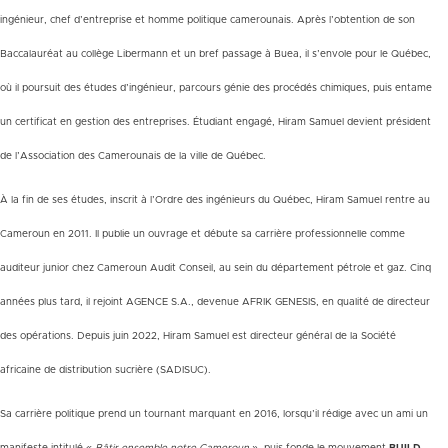
ingénieur, chef d’entreprise et homme politique camerounais. Après l’obtention de son
Baccalauréat au collège Libermann et un bref passage à Buea, il s’envole pour le Québec,
où il poursuit des études d’ingénieur, parcours génie des procédés chimiques, puis entame
un certificat en gestion des entreprises. Étudiant engagé, Hiram Samuel devient président
de l’Association des Camerounais de la ville de Québec.
À la fin de ses études, inscrit à l’Ordre des ingénieurs du Québec, Hiram Samuel rentre au
Cameroun en 2011. Il publie un ouvrage et débute sa carrière professionnelle comme
auditeur junior chez Cameroun Audit Conseil, au sein du département pétrole et gaz. Cinq
années plus tard, il rejoint AGENCE S.A., devenue AFRIK GENESIS, en qualité de directeur
des opérations. Depuis juin 2022, Hiram Samuel est directeur général de la Société
africaine de distribution sucrière (SADISUC).
Sa carrière politique prend un tournant marquant en 2016, lorsqu’il rédige avec un ami un